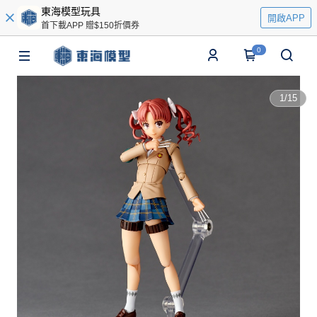
東海模型玩具
開啟APP
首下載APP 贈$150折價券
0
1
/
15