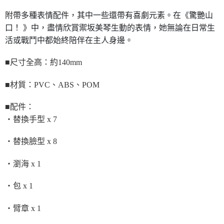
附帶多種表情配件，其中一些還帶有喜劇元素。在《驚艷山
口！ 》中，盡情欣賞禦坂美琴生動的表情，她無論在日常生
活或戰鬥中都始終陪伴在主人身邊。
■尺寸全高：約140mm
■材質：PVC、ABS、POM
■配件：
・替換手型 x 7
・替換臉型 x 8
・瀏海 x 1
・包 x 1
・臂章 x 1