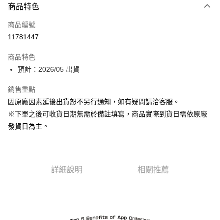
商品特色
信用卡一次付款
商品編號
超商取貨付款
11781447
Apple Pay
商品特色
ATM付款
預計：2026/05 出貨
銷售重點
運送方式
因原廠因素延後出貨恕不另行通知，如有疑問請洽客服。
預購-全家取貨付款(舊)
※下單之後可收貨日期無需於備註填寫，商品實際到貨日需依原廠
每筆NT$90，滿NT$3,000(含以上)免運費
發貨日為主。
預購-付款後全家取貨(舊)
每筆NT$90，滿NT$3,000(含以上)免運費
詳細說明
相關推薦
預購-7-11取貨付款(舊)
每筆NT$90，滿NT$3,000(含以上)免運費
預購-付款後7-11取貨(舊)
每筆NT$90，滿NT$3,000(含以上)免運費