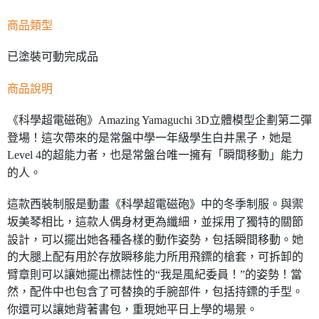
商品類型
已塗裝可動完成品
商品說明
《科學超電磁砲》Amazing Yamaguchi 3D立體模型企劃第二彈
登場！這次帶來的是常盤中學一年級學生白井黑子，她是
Level 4的超能力者，也是常盤台唯一擁有「瞬間移動」能力
的人。
這款西裝制服是動畫《科學超電磁砲》中的冬季制服。與禦
坂美琴相比，這款人偶身材更為纖細，並採用了獨特的關節
設計，可以擺出她各種各樣的動作姿勢，包括瞬間移動。她
的大腿上配有用於存放瞬移能力所用飛鏢的槍套，可拆卸的
臂章則可以讓她擺出標誌性的“我是風紀委員！”的姿勢！當
然，配件中也包含了可替換的手腕部件，包括持鏢的手型。
你還可以讓她背著書包，重現她平日上學的場景。