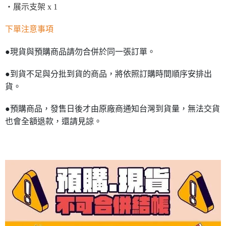
・展示支架 x 1
下單注意事項
●現貨與預購商品請勿合併於同一張訂單。
●到貨不足與分批到貨的商品，將依照訂購時間順序安排出
貨。
●預購商品，發售日後才由原廠商通知台灣到貨量，無法交貨
也會全額退款，還請見諒。