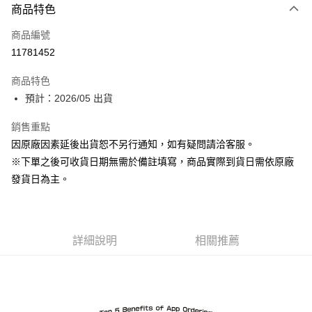
商品特色
信用卡一次付款
商品編號
Apple Pay
11781452
ATM付款
商品特色
預計：2026/05 出貨
運送方式
預購-付款後全家取貨(舊)
銷售重點
因原廠因素延後出貨恕不另行通知，如有疑問請洽客服。
每筆NT$90，滿NT$3,000(含以上)免運費
※下單之後可收貨日期無需於備註填寫，商品實際到貨日需依原廠
預購-付款後7-11取貨(舊)
發貨日為主。
每筆NT$90，滿NT$3,000(含以上)免運費
預購-宅配(舊)
每筆NT$120，滿NT$3,000(含以上)免運費
詳細說明
相關推薦
預購-宅配(離島)(舊)
每筆NT$160，滿NT$3,000(含以上)免運費
東海門市自取，需自備購物袋取貨唷。