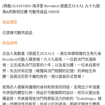
[再販] KAIYODO 海洋堂 Revoltech 遊戲王ZEXAL 九十九遊
馬&阿斯特拉爾 可動完成品 NR058
商品類型
已塗裝可動完成品
商品說明
出自人氣動畫《遊戲王ZEXAL》，兩位命運相連的主角化身
Revoltech可動人偶登場！九十九遊馬，一位對決鬥充滿熱
情、立志成為決鬥冠軍的少年；以及星光體，一位來自異世
界、失去所有記憶（唯獨與決鬥相關的記憶）的神秘生命
體。這兩位形影不離的角色，現以套裝形式登場！
遊馬的人偶擁有纖細的身材和修長的四肢，呈現出少年漫畫
中誇張的體型比例。得益於可動關節的設計，他可以擺出各
種姿勢，完美展現他決鬥時那股活力四射的「Kattobingu」精
神。他標誌性的髮型，包括火紅的瀏海，都被忠實地立體還