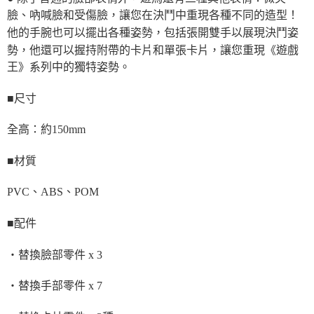
臉、吶喊臉和受傷臉，讓您在決鬥中重現各種不同的造型！
他的手腕也可以擺出各種姿勢，包括張開雙手以展現決鬥姿
勢，他還可以握持附帶的卡片和單張卡片，讓您重現《遊戲
王》系列中的獨特姿勢。
■尺寸
全高：約150mm
■材質
PVC、ABS、POM
■配件
・替換臉部零件 x 3
・替換手部零件 x 7