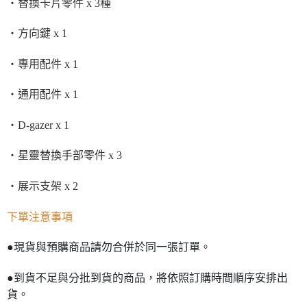
・替換卡片零件 x 3種
・方向鍵 x 1
・專用配件 x 1
・通用配件 x 1
・D-gazer x 1
・星靈替換手部零件 x 3
・展示支架 x 2
下單注意事項
●現貨與預購商品請勿合併於同一張訂單。
●到貨不足與分批到貨的商品，將依照訂購時間順序安排出
貨。