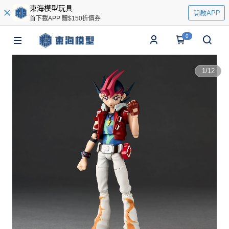
東海模型玩具
開啟APP
首下載APP 贈$150折價券
0
1
/
12