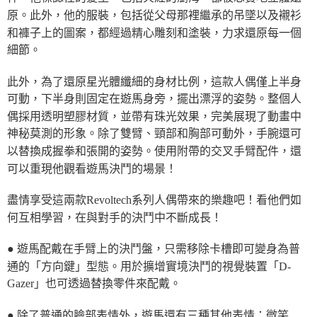
原。此外，他的服裝，包括從父母那裡繼承的吊墜以及襯衫
和褲子上的圖案，都經過精心雕刻和塗裝，力求還原每一個
細節。
此外，為了還原星光體纖細的身材比例，這款人偶僅上半身
可動，下半身則固定在遊馬身旁，擺出漂浮的姿勢。整個人
偶採用透明塑膠材質，並帶有珠光效果，完美展現了動畫中
神秘莫測的形象。除了雙臂、頸部和胸部可動外，手腕還可
以替換成握拳和張開的姿勢。使用附帶的交叉手臂配件，還
可以重現他觀看遊馬決鬥的場景！
盡情享受這兩款Revoltech系列人偶帶來的樂趣吧！看他們如
何互相學習，在與對手的決鬥中不斷成長！
● 遊馬配戴在手臂上的決鬥盤，只需移除卡槽即可變身為普
通的「方向鍵」型態。用於擴增實境決鬥的視覺裝置「D-
Gazer」也可透過替換零件來配戴。
● 除了普通的臉部表情外，遊馬還有三種其他表情：微笑