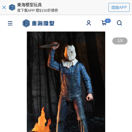
東海模型玩具
開啟APP
首下載APP 贈$150折價券
0
1
/
9