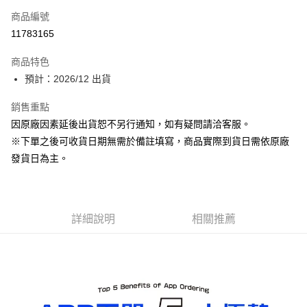
商品編號
Apple Pay
11783165
ATM付款
商品特色
預計：2026/12 出貨
運送方式
預購-宅配(舊)
銷售重點
因原廠因素延後出貨恕不另行通知，如有疑問請洽客服。
每筆NT$120，滿NT$3,000(含以上)免運費
※下單之後可收貨日期無需於備註填寫，商品實際到貨日需依原廠
預購-宅配(離島)(舊)
發貨日為主。
每筆NT$160，滿NT$3,000(含以上)免運費
東海門市自取，需自備購物袋取貨唷。
免運費
詳細說明
相關推薦