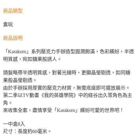
商品類型
盒玩
商品說明
「Karakoro」系列壓克力手辦造型圓潤飽滿，色彩繽紛，半透
明質感，宛如糖果般誘人。
頭髮略帶半透明質感，對著光線時，更顯晶瑩剔透，如同糖
果般晶瑩剔透。
由於手辦採用厚實的壓克力材質，無需底座即可擺放展示。
第二季以TV動畫《我的英雄學院》中的綠谷出久等角色為主
角。
來收集全套，盡情享受「Karakoro」繽紛可愛的世界吧！
一中盒8入
尺寸：長度約60毫米。