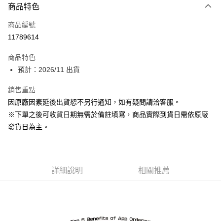
商品特色
信用卡一次付款
商品編號
超商取貨付款
11789614
Apple Pay
商品特色
ATM付款
預計：2026/11 出貨
銷售重點
運送方式
因原廠因素延後出貨恕不另行通知，如有疑問請洽客服。
預購-全家取貨付款(舊)
※下單之後可收貨日期無需於備註填寫，商品實際到貨日需依原廠
每筆NT$90，滿NT$3,000(含以上)免運費
發貨日為主。
預購-付款後全家取貨(舊)
每筆NT$90，滿NT$3,000(含以上)免運費
詳細說明
相關推薦
預購-7-11取貨付款(舊)
每筆NT$90，滿NT$3,000(含以上)免運費
預購-付款後7-11取貨(舊)
每筆NT$90，滿NT$3,000(含以上)免運費