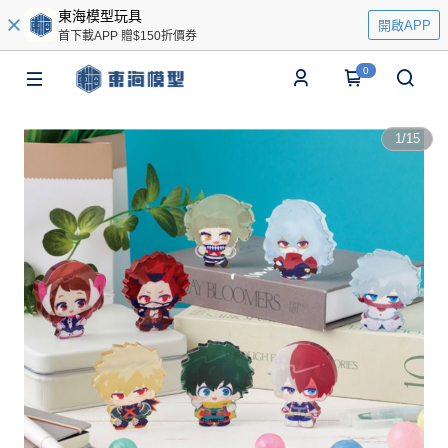
東海模型玩具
開啟APP
首下載APP 贈$150折價券
0
1
/
15