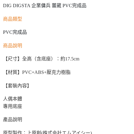
DIG DIGSTA 企業傭兵 蕾葳 PVC完成品
商品類型
PVC完成品
商品說明
【尺寸】全高（含底座）：約17.5cm
【材質】PVC+ABS+壓克力樹脂
【套裝內容】
人偶本體
專用底座
產品說明
原型製作：上原創(株式会社エムアイシー)