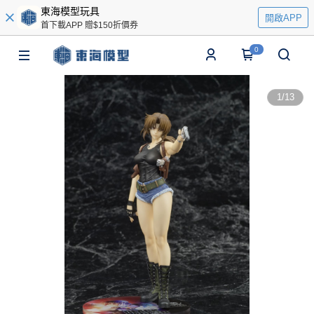
東海模型玩具
開啟APP
首下載APP 贈$150折價券
0
1
/
13