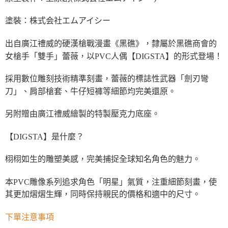
塗裝：株式会社エムアイシー
出自廣江禮威的硬漢槍戰漫畫《黑礁》，隸屬於黑礁商會的
女槍手「雙手」蕾薇，以PVC人偶【DIGSTA】的形式登場！
採用數位雕刻技術精準刻畫，蕾薇的標誌性武器「劍刃彎
刀」、肩部槍套、牛仔短褲等細節均完美還原。
另附贈由廣江禮威繪製的特製壓克力底座。
【DIGSTA】是什麼？
栩栩如生的雕塑美感，完美捕捉全球知名角色的魅力。
本PVC雕像系列追求角色「明星」氣質，注重細節刻畫，使
其更加熠熠生輝，同時保持親民的價格和適中的尺寸。
下單注意事項