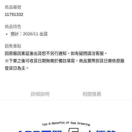
商品編號
Apple Pay
11791332
ATM付款
商品特色
預計：2026/11 出貨
運送方式
預購-宅配(舊)
銷售重點
因原廠因素延後出貨恕不另行通知，如有疑問請洽客服。
每筆NT$120，滿NT$3,000(含以上)免運費
※下單之後可收貨日期無需於備註填寫，商品實際到貨日需依原廠
預購-宅配(離島)(舊)
發貨日為主。
每筆NT$160，滿NT$3,000(含以上)免運費
東海門市自取，需自備購物袋取貨唷。
免運費
詳細說明
相關推薦