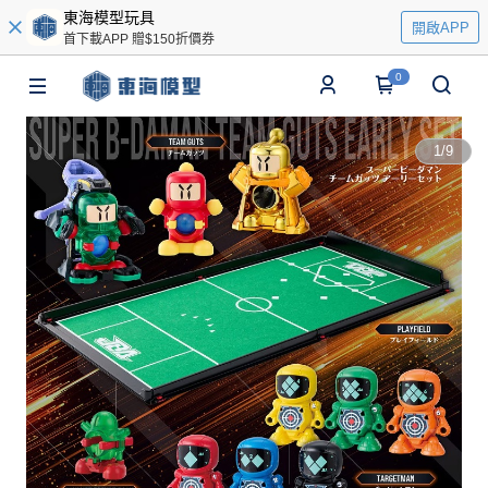
東海模型玩具
開啟APP
首下載APP 贈$150折價券
0
1
/
9