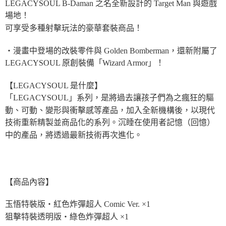
LEGACYSOUL B-Daman 之名全新設計的 Target Man 與遊戲
場地！
可享受多種射擊玩法的豪華套裝商品！
・漫畫中登場的改裝零件與 Golden Bomberman，還新附屬了
LEGACYSOUL 原創裝備「Wizard Armor」！
【LEGACYSOUL 是什麼】
「LEGACYSOUL」系列，是將過去讓孩子們為之瘋狂的驅
動、可動、變形與衝擊感等產品，加入全新機構後，以現代
技術重新精製並商品化的系列。沉睡在使用者記憶（回憶）
中的產品，將透過最新技術再次進化。
【商品內容】
玉悟特裝版・紅色炸彈超人 Comic Ver. ×1
狙擊特裝透明版・綠色炸彈超人 ×1