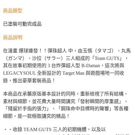
商品類型
已塗裝可動完成品
商品說明
在漫畫 爆球連發！！彈珠超人 中，由玉悟（タマゴ）、丸馬
（ガンマ）、沙拉（サラー）三人組成的「Team GUTS」，
其在故事初期使用的 3 台炸彈超人型 B-Daman，這次將與
LEGACYSOUL 全新設計的 Target Man 與遊戲場地一同收
錄，推出豪華套裝商品！
本商品在承襲原版基本設計的同時，重新檢視了所有結構、
素材與細節，並花費大量時間講究「發射瞬間的厚重感」、
「殘留於手指的張力」、「鋼珠命中目標時的聲響」等各種
細節，是一款極致講究的精品！
・・收錄 TEAM GUTS 三人的初期機體，以及以