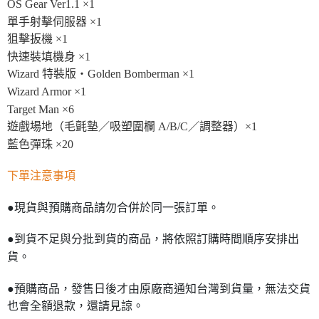
OS Gear Ver1.1 ×1
單手射擊伺服器 ×1
狙擊扳機 ×1
快速裝填機身 ×1
Wizard 特裝版・Golden Bomberman ×1
Wizard Armor ×1
Target Man ×6
遊戲場地（毛氈墊／吸塑圍欄 A/B/C／調整器）×1
藍色彈珠 ×20
下單注意事項
●現貨與預購商品請勿合併於同一張訂單。
●到貨不足與分批到貨的商品，將依照訂購時間順序安排出
貨。
●預購商品，發售日後才由原廠商通知台灣到貨量，無法交貨
也會全額退款，還請見諒。