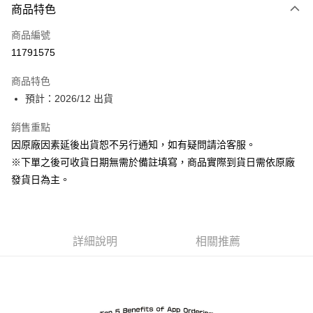
商品特色
信用卡一次付款
商品編號
Apple Pay
11791575
ATM付款
商品特色
預計：2026/12 出貨
運送方式
預購-宅配(舊)
銷售重點
因原廠因素延後出貨恕不另行通知，如有疑問請洽客服。
每筆NT$120，滿NT$3,000(含以上)免運費
※下單之後可收貨日期無需於備註填寫，商品實際到貨日需依原廠
預購-宅配(離島)(舊)
發貨日為主。
每筆NT$160，滿NT$3,000(含以上)免運費
東海門市自取，需自備購物袋取貨唷。
免運費
詳細說明
相關推薦