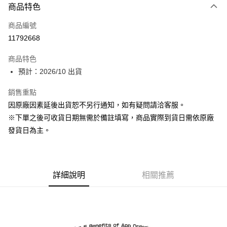
商品特色
信用卡一次付款
商品編號
超商取貨付款
11792668
Apple Pay
商品特色
ATM付款
預計：2026/10 出貨
銷售重點
運送方式
因原廠因素延後出貨恕不另行通知，如有疑問請洽客服。
預購-全家取貨付款(舊)
※下單之後可收貨日期無需於備註填寫，商品實際到貨日需依原廠
每筆NT$90，滿NT$3,000(含以上)免運費
發貨日為主。
預購-付款後全家取貨(舊)
每筆NT$90，滿NT$3,000(含以上)免運費
詳細說明
相關推薦
預購-7-11取貨付款(舊)
每筆NT$90，滿NT$3,000(含以上)免運費
預購-付款後7-11取貨(舊)
每筆NT$90，滿NT$3,000(含以上)免運費