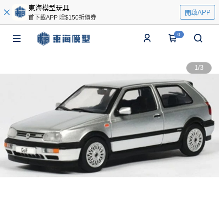
東海模型玩具
開啟APP
首下載APP 贈$150折價券
0
1
/
3