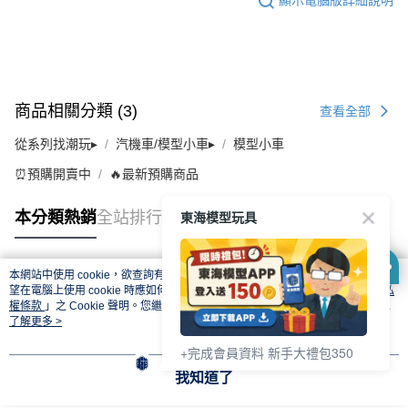
顯示電腦版詳細說明
商品相關分類 (3)
查看全部
從系列找潮玩▸
汽機車/模型小車▸
模型小車
⏰預購開賣中
🔥最新預購商品
東海模型玩具
本分類熱銷
全站排行
本網站中使用 cookie，欲查詢有關本網站使用 cookie 方式之詳情，及若您不希
熱門標籤
望在電腦上使用 cookie 時應如何變更電腦的 cookie 設定，請參閱本網站「
隱私
權條款
」之 Cookie 聲明。您繼續使用本網站即表示您同意本公司得按本網站使
用條款之 Cookie 聲明使用 cookie。
了解更多 >
+完成會員資料 新手大禮包350
我知道了