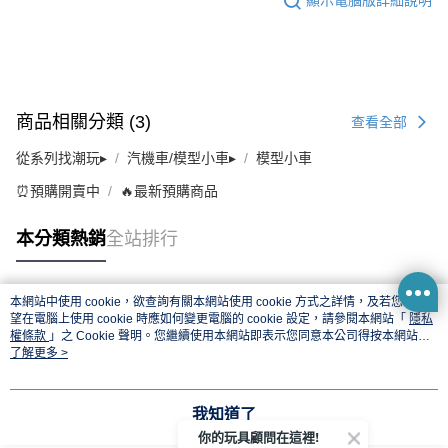
顯示電腦版詳細說明
商品相關分類 (3)
查看全部
從系列找潮玩▸
汽機車/模型小車▸
模型小車
⏰預購開賣中
🔥最新預購商品
本分類熱銷
全站排行
本網站中使用 cookie，欲查詢有關本網站使用 cookie 方式之詳情，及若您不希
熱門標籤
望在電腦上使用 cookie 時應如何變更電腦的 cookie 設定，請參閱本網站「
隱私
權條款
」之 Cookie 聲明。您繼續使用本網站即表示您同意本公司得按本網站使
用條款之 Cookie 聲明使用 cookie。
了解更多 >
我知道了
你的玩具顧問在這裡!