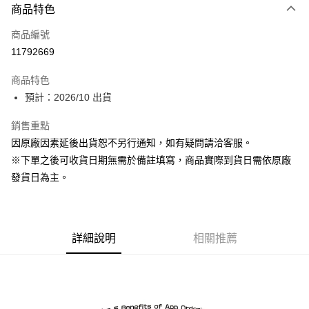
商品特色
信用卡一次付款
商品編號
超商取貨付款
11792669
Apple Pay
商品特色
ATM付款
預計：2026/10 出貨
銷售重點
運送方式
因原廠因素延後出貨恕不另行通知，如有疑問請洽客服。
預購-全家取貨付款(舊)
※下單之後可收貨日期無需於備註填寫，商品實際到貨日需依原廠
每筆NT$90，滿NT$3,000(含以上)免運費
發貨日為主。
預購-付款後全家取貨(舊)
每筆NT$90，滿NT$3,000(含以上)免運費
詳細說明
相關推薦
預購-7-11取貨付款(舊)
每筆NT$90，滿NT$3,000(含以上)免運費
預購-付款後7-11取貨(舊)
每筆NT$90，滿NT$3,000(含以上)免運費