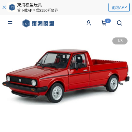
東海模型玩具
開啟APP
首下載APP 贈$150折價券
0
1
/
3