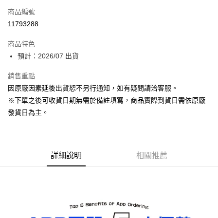
商品編號
超商取貨付款
11793288
Apple Pay
商品特色
ATM付款
預計：2026/07 出貨
銷售重點
運送方式
因原廠因素延後出貨恕不另行通知，如有疑問請洽客服。
預購-全家取貨付款(舊)
※下單之後可收貨日期無需於備註填寫，商品實際到貨日需依原廠
每筆NT$90，滿NT$3,000(含以上)免運費
發貨日為主。
預購-付款後全家取貨(舊)
每筆NT$90，滿NT$3,000(含以上)免運費
詳細說明
相關推薦
預購-7-11取貨付款(舊)
每筆NT$90，滿NT$3,000(含以上)免運費
預購-付款後7-11取貨(舊)
每筆NT$90，滿NT$3,000(含以上)免運費