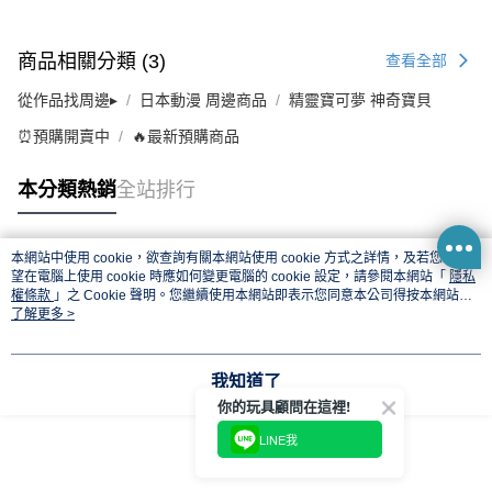
商品相關分類 (3)
查看全部
從作品找周邊▸
日本動漫 周邊商品
精靈寶可夢 神奇寶貝
⏰預購開賣中
🔥最新預購商品
本分類熱銷
全站排行
本網站中使用 cookie，欲查詢有關本網站使用 cookie 方式之詳情，及若您不希
熱門標籤
望在電腦上使用 cookie 時應如何變更電腦的 cookie 設定，請參閱本網站「
隱私
權條款
」之 Cookie 聲明。您繼續使用本網站即表示您同意本公司得按本網站使
用條款之 Cookie 聲明使用 cookie。
了解更多 >
我知道了
你的玩具顧問在這裡!
LINE我