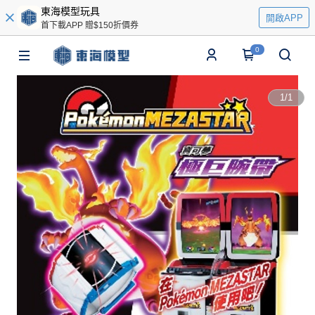
東海模型玩具
開啟APP
首下載APP 贈$150折價券
0
1
/
1