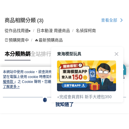
商品相關分類 (3)
查看全部
從作品找周邊▸
日本動漫 周邊商品
名偵探柯南
⏰預購開賣中
🔥最新預購商品
東海模型玩具
本分類熱銷
全站排行
本網站中使用 cookie，欲查詢有關本網站使用 cookie 方式之詳情，及若您不希
熱門標籤
望在電腦上使用 cookie 時應如何變更電腦的 cookie 設定，請參閱本網站「
隱私
權條款
」之 Cookie 聲明。您繼續使用本網站即表示您同意本公司得按本網站使
用條款之 Cookie 聲明使用 cookie。
了解更多 >
+完成會員資料 新手大禮包350
我知道了