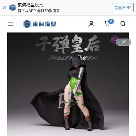
東海模型玩具
開啟APP
首下載APP 贈$150折價券
0
1
/
9