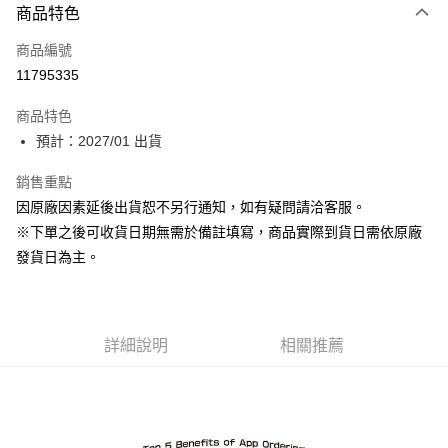
商品特色
信用卡一次付款
商品編號
Apple Pay
11795335
ATM付款
商品特色
預計：2027/01 出貨
運送方式
預購-付款後全家取貨(舊)
銷售重點
因原廠因素延後出貨恕不另行通知，如有疑問請洽客服。
每筆NT$90，滿NT$3,000(含以上)免運費
※下單之後可收貨日期無需於備註填寫，商品實際到貨日需依原廠
預購-付款後7-11取貨(舊)
發貨日為主。
每筆NT$90，滿NT$3,000(含以上)免運費
預購-宅配(舊)
每筆NT$120，滿NT$3,000(含以上)免運費
詳細說明
相關推薦
預購-宅配(離島)(舊)
每筆NT$160，滿NT$3,000(含以上)免運費
東海門市自取，需自備購物袋取貨唷。