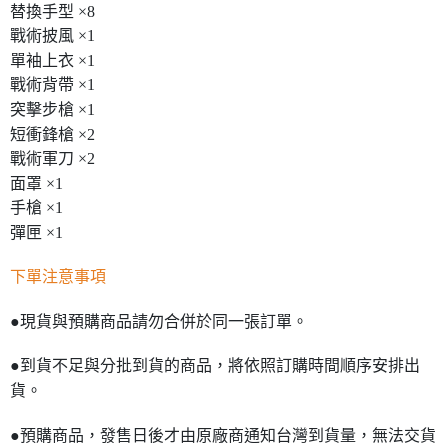
替換手型 ×8
戰術披風 ×1
單袖上衣 ×1
戰術背帶 ×1
突擊步槍 ×1
短衝鋒槍 ×2
戰術軍刀 ×2
面罩 ×1
手槍 ×1
彈匣 ×1
下單注意事項
●現貨與預購商品請勿合併於同一張訂單。
●到貨不足與分批到貨的商品，將依照訂購時間順序安排出
貨。
●預購商品，發售日後才由原廠商通知台灣到貨量，無法交貨