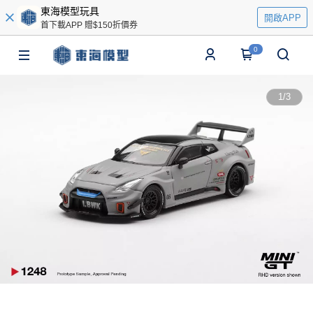
東海模型玩具
開啟APP
首下載APP 贈$150折價券
0
1
/
3