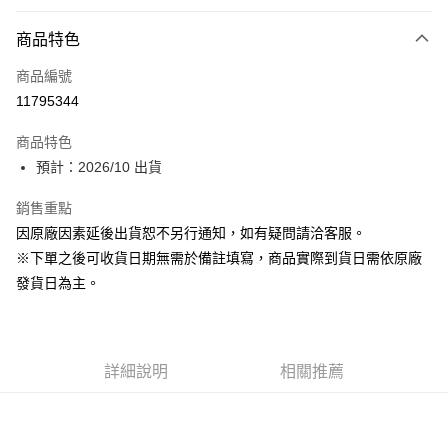
付款方式
商品特色
信用卡一次付款
商品編號
超商取貨付款
11795344
Apple Pay
商品特色
ATM付款
預計：2026/10 出貨
銷售重點
運送方式
因原廠因素延後出貨恕不另行通知，如有疑問請洽客服。
預購-全家取貨付款(舊)
※下單之後可收貨日期無需於備註填寫，商品實際到貨日需依原廠
每筆NT$90，滿NT$3,000(含以上)免運費
發貨日為主。
預購-付款後全家取貨(舊)
每筆NT$90，滿NT$3,000(含以上)免運費
詳細說明
相關推薦
預購-7-11取貨付款(舊)
每筆NT$90，滿NT$3,000(含以上)免運費
預購-付款後7-11取貨(舊)