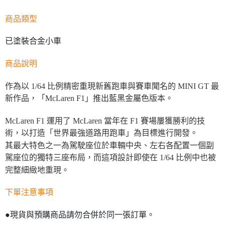
商品類型
已塗裝合金小車
商品說明
作為以 1/64 比例精密重現新舊跑車與賽車聞名的 MINI GT 最
新作品，「McLaren F1」推出藍黑金屬色版本。
McLaren F1 運用了 McLaren 當年在 F1 賽場屢獲勝利的技
術，以打造「世界最強道路用跑車」為目標進行開發。
其最大特色之一為駕駛座位於車輛中央、左右各配置一個副
駕座位的獨特三座布局，而這項設計即使在 1/64 比例中也被
完整細緻地重現。
下單注意事項
●現貨與預購商品請勿合併於同一張訂單。