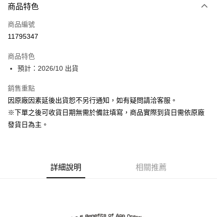
商品特色
信用卡一次付款
商品編號
超商取貨付款
11795347
Apple Pay
商品特色
ATM付款
預計：2026/10 出貨
銷售重點
運送方式
因原廠因素延後出貨恕不另行通知，如有疑問請洽客服。
預購-全家取貨付款(舊)
※下單之後可收貨日期無需於備註填寫，商品實際到貨日需依原廠
每筆NT$90，滿NT$3,000(含以上)免運費
發貨日為主。
預購-付款後全家取貨(舊)
每筆NT$90，滿NT$3,000(含以上)免運費
詳細說明
相關推薦
預購-7-11取貨付款(舊)
每筆NT$90，滿NT$3,000(含以上)免運費
預購-付款後7-11取貨(舊)
每筆NT$90，滿NT$3,000(含以上)免運費