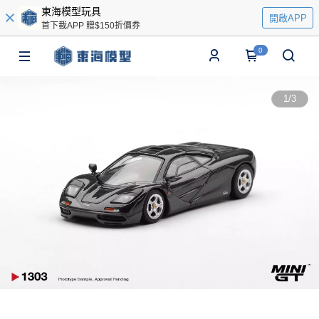
東海模型玩具
開啟APP
首下載APP 贈$150折價券
0
1
/
3