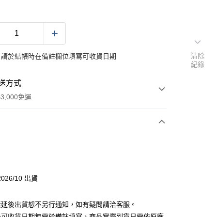
清除
：請於結帳時在備註欄位填寫可收貨日期
紀錄
送方式
3,000免運
次付款
付款
026/10 出貨
素延後出貨恕不另行通知，如有疑問請洽客服。
後可收貨日期無需於備註填寫，商品實際到貨日需依原廠