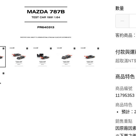
數量
客約商品
付款與運
超取滿NT$
付款方式
商品特色
信用卡一
商品編號
11795353
超商取貨
商品特色
Apple Pay
預計：2
ATM付款
銷售重點
因原廠因
※下單之