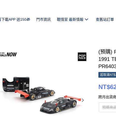
首下載APP 送150🎁
門市資訊
戰情室 最新情報
查舊站訂單
(預購) 
1991 T
PR640
超取滿NT$
NT$6
跨月出貨商
預購商品