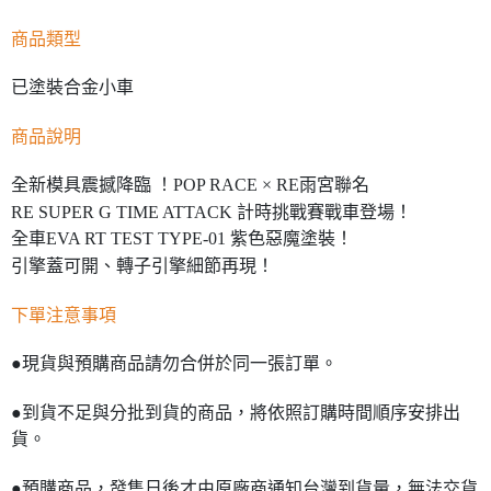
商品類型
已塗裝合金小車
商品說明
全新模具震撼降臨 ！POP RACE × RE雨宮聯名
RE SUPER G TIME ATTACK 計時挑戰賽戰車登場！
全車EVA RT TEST TYPE-01 紫色惡魔塗裝！
引擎蓋可開、轉子引擎細節再現！
下單注意事項
●現貨與預購商品請勿合併於同一張訂單。
●到貨不足與分批到貨的商品，將依照訂購時間順序安排出
貨。
●預購商品，發售日後才由原廠商通知台灣到貨量，無法交貨