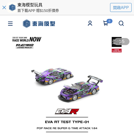
東海模型玩具
開啟APP
首下載APP 贈$150折價券
0
1
/
5