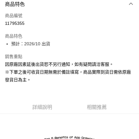
商品特色
信用卡一次付款
商品編號
超商取貨付款
11795355
Apple Pay
商品特色
ATM付款
預計：2026/10 出貨
銷售重點
運送方式
因原廠因素延後出貨恕不另行通知，如有疑問請洽客服。
預購-全家取貨付款(舊)
※下單之後可收貨日期無需於備註填寫，商品實際到貨日需依原廠
每筆NT$90，滿NT$3,000(含以上)免運費
發貨日為主。
預購-付款後全家取貨(舊)
每筆NT$90，滿NT$3,000(含以上)免運費
詳細說明
相關推薦
預購-7-11取貨付款(舊)
每筆NT$90，滿NT$3,000(含以上)免運費
預購-付款後7-11取貨(舊)
每筆NT$90，滿NT$3,000(含以上)免運費