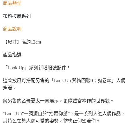
商品類型
布料披風系列
商品說明
【尺寸】高約12cm
產品描述
「Look Up」系列新增服裝配件！
這款披風可搭配另售的「Look Up 咒術回戰0：狗卷棘」人偶
穿著。
與另售的乙骨憂太一同展示，更能豐富本作的世界觀。
“Look Up”一詞源自於“抬頭仰望”，是一系列人氣人偶作品，
其特色在於人偶可愛的姿勢，彷彿正仰望著你。