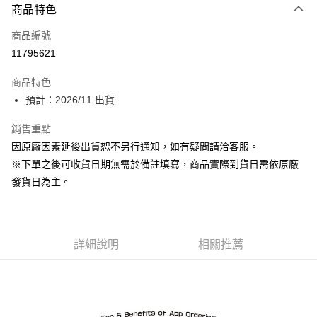
商品特色
信用卡一次付款
商品編號
超商取貨付款
11795621
Apple Pay
商品特色
ATM付款
預計：2026/11 出貨
銷售重點
運送方式
因原廠因素延後出貨恕不另行通知，如有疑問請洽客服。
預購-全家取貨付款(舊)
※下單之後可收貨日期無需於備註填寫，商品實際到貨日需依原廠
每筆NT$90，滿NT$3,000(含以上)免運費
發貨日為主。
預購-付款後全家取貨(舊)
每筆NT$90，滿NT$3,000(含以上)免運費
詳細說明
相關推薦
預購-7-11取貨付款(舊)
每筆NT$90，滿NT$3,000(含以上)免運費
預購-付款後7-11取貨(舊)
每筆NT$90，滿NT$3,000(含以上)免運費