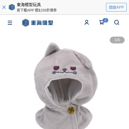
東海模型玩具
開啟APP
首下載APP 贈$150折價券
0
1
/
6