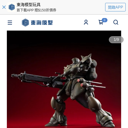
東海模型玩具
開啟APP
首下載APP 贈$150折價券
0
1
/
9