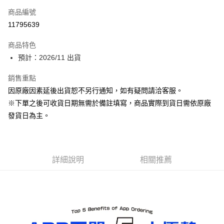
商品編號
Apple Pay
11795639
ATM付款
商品特色
預計：2026/11 出貨
運送方式
預購-宅配(舊)
銷售重點
因原廠因素延後出貨恕不另行通知，如有疑問請洽客服。
每筆NT$120，滿NT$3,000(含以上)免運費
※下單之後可收貨日期無需於備註填寫，商品實際到貨日需依原廠
預購-宅配(離島)(舊)
發貨日為主。
每筆NT$160，滿NT$3,000(含以上)免運費
東海門市自取，需自備購物袋取貨唷。
免運費
詳細說明
相關推薦