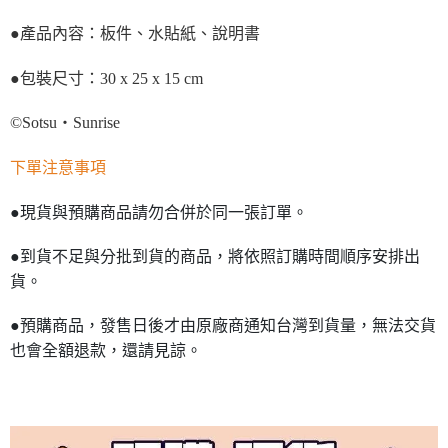
●產品內容：板件、水貼紙、說明書
●包裝尺寸：30 x 25 x 15 cm
©Sotsu・Sunrise
下單注意事項
●現貨與預購商品請勿合併於同一張訂單。
●到貨不足與分批到貨的商品，將依照訂購時間順序安排出
貨。
●預購商品，發售日後才由原廠商通知台灣到貨量，無法交貨
也會全額退款，還請見諒。