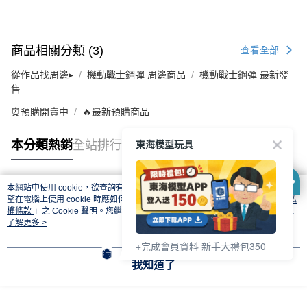
商品相關分類 (3)
查看全部
從作品找周邊▸
機動戰士鋼彈 周邊商品
機動戰士鋼彈 最新發
售
⏰預購開賣中
🔥最新預購商品
東海模型玩具
本分類熱銷
全站排行
本網站中使用 cookie，欲查詢有關本網站使用 cookie 方式之詳情，及若您不希
熱門標籤
望在電腦上使用 cookie 時應如何變更電腦的 cookie 設定，請參閱本網站「
隱私
權條款
」之 Cookie 聲明。您繼續使用本網站即表示您同意本公司得按本網站使
用條款之 Cookie 聲明使用 cookie。
了解更多 >
+完成會員資料 新手大禮包350
我知道了