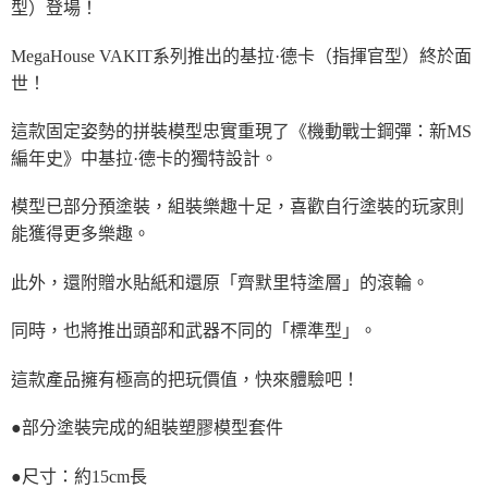
型）登場！
MegaHouse VAKIT系列推出的基拉·德卡（指揮官型）終於面
世！
這款固定姿勢的拼裝模型忠實重現了《機動戰士鋼彈：新MS
編年史》中基拉·德卡的獨特設計。
模型已部分預塗裝，組裝樂趣十足，喜歡自行塗裝的玩家則
能獲得更多樂趣。
此外，還附贈水貼紙和還原「齊默里特塗層」的滾輪。
同時，也將推出頭部和武器不同的「標準型」。
這款產品擁有極高的把玩價值，快來體驗吧！
●部分塗裝完成的組裝塑膠模型套件
●尺寸：約15cm長