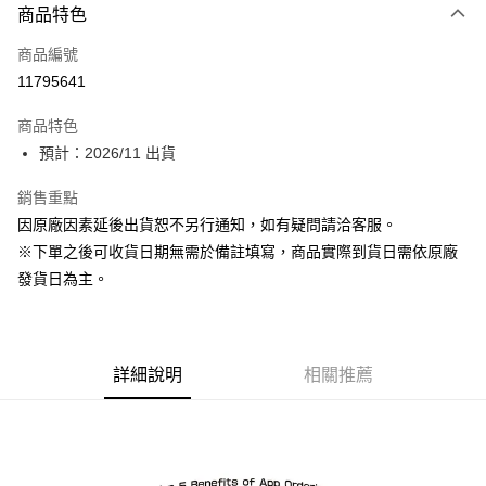
商品特色
信用卡一次付款
商品編號
Apple Pay
11795641
ATM付款
商品特色
預計：2026/11 出貨
運送方式
預購-宅配(舊)
銷售重點
因原廠因素延後出貨恕不另行通知，如有疑問請洽客服。
每筆NT$120，滿NT$3,000(含以上)免運費
※下單之後可收貨日期無需於備註填寫，商品實際到貨日需依原廠
預購-宅配(離島)(舊)
發貨日為主。
每筆NT$160，滿NT$3,000(含以上)免運費
東海門市自取，需自備購物袋取貨唷。
免運費
詳細說明
相關推薦