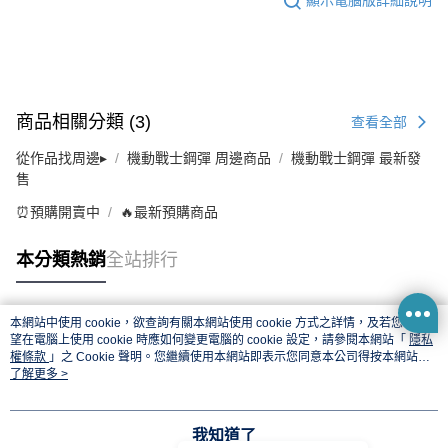
顯示電腦版詳細說明
商品相關分類 (3)
查看全部
從作品找周邊▸
機動戰士鋼彈 周邊商品
機動戰士鋼彈 最新發
售
⏰預購開賣中
🔥最新預購商品
本分類熱銷
全站排行
本網站中使用 cookie，欲查詢有關本網站使用 cookie 方式之詳情，及若您不希
熱門標籤
望在電腦上使用 cookie 時應如何變更電腦的 cookie 設定，請參閱本網站「
隱私
權條款
」之 Cookie 聲明。您繼續使用本網站即表示您同意本公司得按本網站使
用條款之 Cookie 聲明使用 cookie。
了解更多 >
我知道了