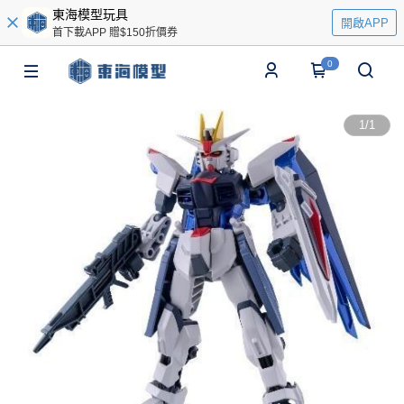
東海模型玩具
開啟APP
首下載APP 贈$150折價券
0
1
/
1