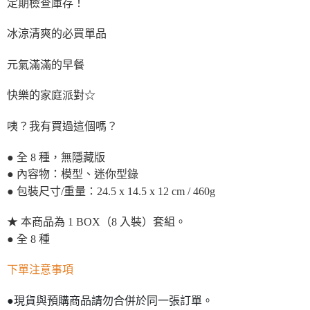
定期檢查庫存！
冰涼清爽的必買單品
元氣滿滿的早餐
快樂的家庭派對☆
咦？我有買過這個嗎？
● 全 8 種，無隱藏版
● 內容物：模型、迷你型錄
● 包裝尺寸/重量：24.5 x 14.5 x 12 cm / 460g
★ 本商品為 1 BOX（8 入裝）套組。
● 全 8 種
下單注意事項
●現貨與預購商品請勿合併於同一張訂單。