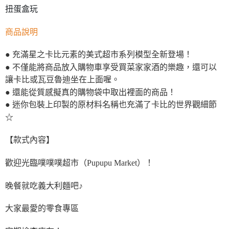
扭蛋盒玩
商品說明
● 充滿星之卡比元素的美式超市系列模型全新登場！
● 不僅能將商品放入購物車享受買菜家家酒的樂趣，還可以
讓卡比或瓦豆魯迪坐在上面喔。
● 還能從質感擬真的購物袋中取出裡面的商品！
● 迷你包裝上印製的原材料名稱也充滿了卡比的世界觀細節
☆
【款式內容】
歡迎光臨噗噗噗超市（Pupupu Market）！
晚餐就吃義大利麵吧♪
大家最愛的零食專區