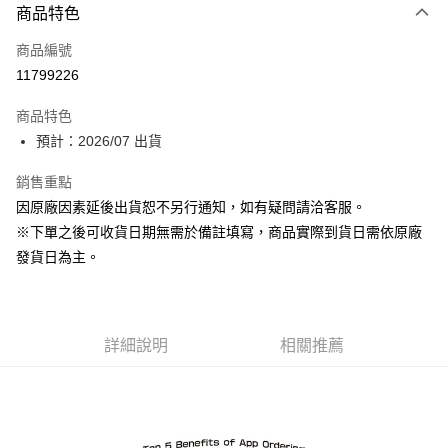
商品特色
信用卡一次付款
商品編號
超商取貨付款
11799226
Apple Pay
商品特色
ATM付款
預計：2026/07 出貨
銷售重點
運送方式
因原廠因素延後出貨恕不另行通知，如有疑問請洽客服。
預購-全家取貨付款(舊)
※下單之後可收貨日期無需於備註填寫，商品實際到貨日需依原廠
每筆NT$90，滿NT$3,000(含以上)免運費
發貨日為主。
預購-付款後全家取貨(舊)
每筆NT$90，滿NT$3,000(含以上)免運費
詳細說明
相關推薦
預購-7-11取貨付款(舊)
每筆NT$90，滿NT$3,000(含以上)免運費
預購-付款後7-11取貨(舊)
每筆NT$90，滿NT$3,000(含以上)免運費