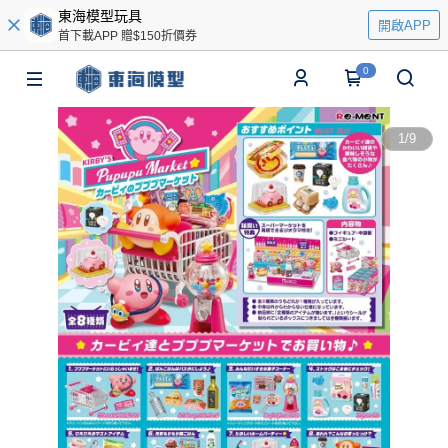
東海模型玩具
開啟APP
首下載APP 贈$150折價券
0
1
/
9