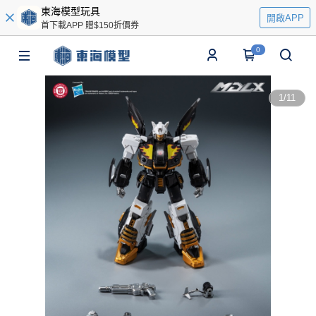
東海模型玩具
開啟APP
首下載APP 贈$150折價券
0
1
/
11