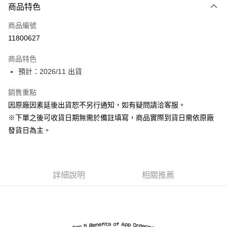
商品特色
信用卡一次付款
商品編號
Apple Pay
11800627
ATM付款
商品特色
預計：2026/11 出貨
運送方式
預購-宅配(舊)
銷售重點
因原廠因素延後出貨恕不另行通知，如有疑問請洽客服。
每筆NT$120，滿NT$3,000(含以上)免運費
※下單之後可收貨日期無需於備註填寫，商品實際到貨日需依原廠
預購-宅配(離島)(舊)
發貨日為主。
每筆NT$160，滿NT$3,000(含以上)免運費
東海門市自取，需自備購物袋取貨唷。
免運費
詳細說明
相關推薦