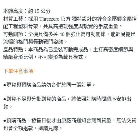
本體高度：約 15 公分
材質工藝：採用 Threezero 官方 獨特設計的鋅合金壓鑄金屬搭
配工程塑料骨架，兼具高把玩強度與紮實的手感重量。
可動關節：全機具備多達 46 個強化高可動關節，能輕易擺出
流暢的格鬥與舞動戰鬥姿態。
產品特點：本商品為已塗裝可動完成品，主打高密度細節與
精緻身形比例，不可變形為載具模式。
下單注意事項
●現貨與預購商品請勿合併於同一張訂單。
●到貨不足與分批到貨的商品，將依照訂購時間順序安排出
貨。
●預購商品，發售日後才由原廠商通知台灣到貨量，無法交貨
也會全額退款，還請見諒。