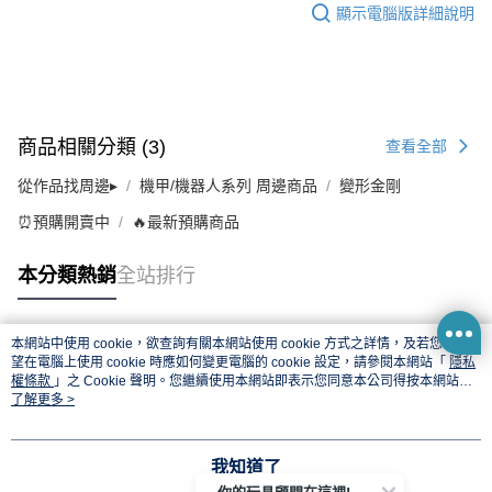
顯示電腦版詳細說明
商品相關分類 (3)
查看全部
從作品找周邊▸
機甲/機器人系列 周邊商品
變形金剛
⏰預購開賣中
🔥最新預購商品
本分類熱銷
全站排行
本網站中使用 cookie，欲查詢有關本網站使用 cookie 方式之詳情，及若您不希
熱門標籤
望在電腦上使用 cookie 時應如何變更電腦的 cookie 設定，請參閱本網站「
隱私
權條款
」之 Cookie 聲明。您繼續使用本網站即表示您同意本公司得按本網站使
用條款之 Cookie 聲明使用 cookie。
了解更多 >
我知道了
你的玩具顧問在這裡!