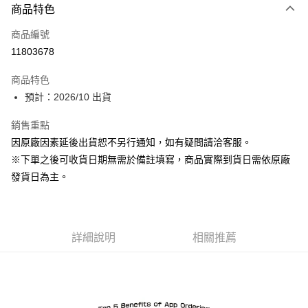
商品特色
信用卡一次付款
商品編號
超商取貨付款
11803678
Apple Pay
商品特色
ATM付款
預計：2026/10 出貨
銷售重點
運送方式
因原廠因素延後出貨恕不另行通知，如有疑問請洽客服。
預購-全家取貨付款(舊)
※下單之後可收貨日期無需於備註填寫，商品實際到貨日需依原廠
每筆NT$90，滿NT$3,000(含以上)免運費
發貨日為主。
預購-付款後全家取貨(舊)
每筆NT$90，滿NT$3,000(含以上)免運費
詳細說明
相關推薦
預購-7-11取貨付款(舊)
每筆NT$90，滿NT$3,000(含以上)免運費
預購-付款後7-11取貨(舊)
每筆NT$90，滿NT$3,000(含以上)免運費