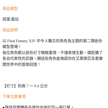
商品類型
扭蛋/盒玩
商品說明
以 Final Fantasy XIV 中令人難忘的角色為主題的第二彈迷你
模型登場！
每位角色都以迷你尺寸精緻重現，不僅表情生動，還配備了
各自代表性的武器。願這些角色能喚起你在艾奧傑亞及更廣
闊世界中的冒險回憶！
【尺寸】約高 7 ～ 9.4 公分
下單注意事項
●現貨與預購商品請勿合併於同一張訂單。