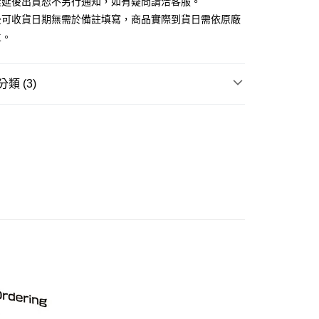
素延後出貨恕不另行通知，如有疑問請洽客服。
後可收貨日期無需於備註填寫，商品實際到貨日需依原廠
舊)
主。
20，滿NT$3,000(含以上)免運費
離島)(舊)
類 (3)
60，滿NT$3,000(含以上)免運費
玩▸
汽機車/模型小車▸
模型小車
自取，需自備購物袋取貨唷。
賣中
🔥最新預購商品
品牌▸
其他品牌