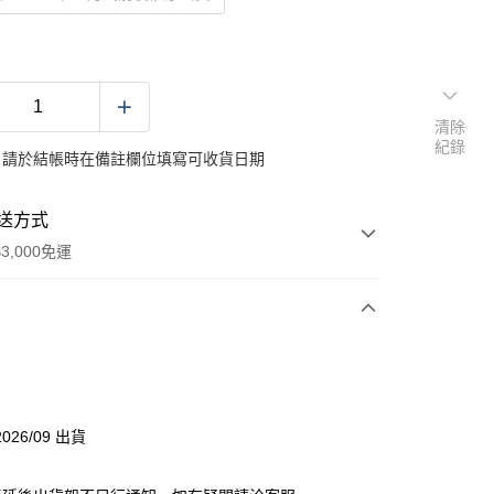
清除
紀錄
：請於結帳時在備註欄位填寫可收貨日期
送方式
3,000免運
次付款
026/09 出貨