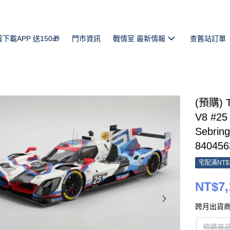
首下載APP 送150🎁
門市資訊
戰情室 最新情報
查舊站訂單
(預購) T
V8 #25
Sebrin
840456
宅配滿NT$
NT$7,
跨月出貨商
預購商品