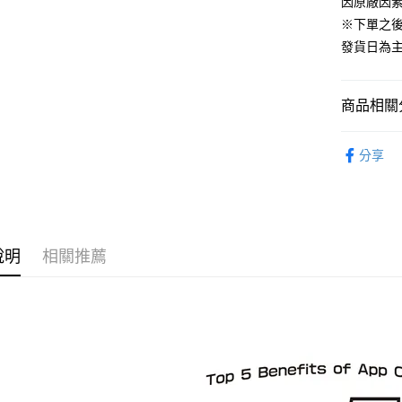
因原廠因
運送方式
※下單之
預購-宅配(
發貨日為
每筆NT$1
預購-宅配(
商品相關分
每筆NT$1
從系列找潮
東海門市
分享
⏰預購開
免運費
找玩具模型
說明
相關推薦