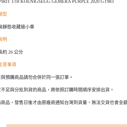
PIRIT 1/18 KOENIGSEGG GEMERA PURPLE 2020 GT983
類型
裝靜態收藏級小車
說明
約 26 公分
注意事項
貨與預購商品請勿合併於同一張訂單。
貨不足與分批到貨的商品，將依照訂購時間順序安排出貨。
購商品，發售日後才由原廠商通知台灣到貨量，無法交貨也會全