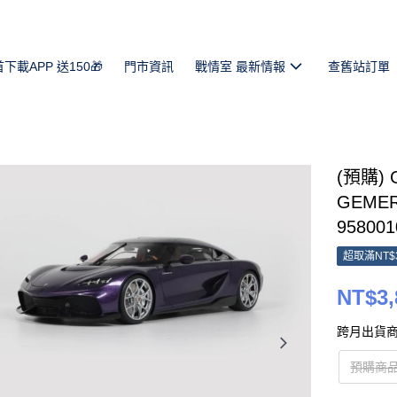
首下載APP 送150🎁
門市資訊
戰情室 最新情報
查舊站訂單
(預購) 
GEMERA
958001
超取滿NT$
NT$3,
跨月出貨商
預購商品