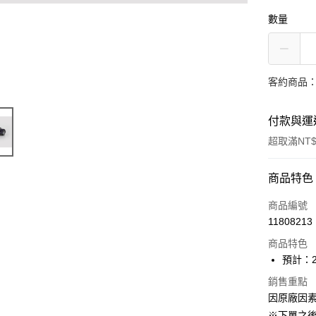
數量
客約商品
付款與運
超取滿NT$
付款方式
商品特色
信用卡一
商品編號
11808213
Apple Pay
商品特色
ATM付款
預計：2
銷售重點
因原廠因
運送方式
※下單之