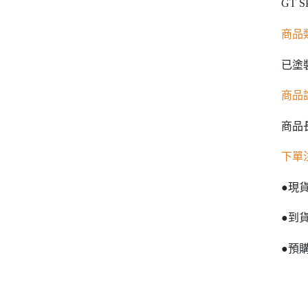
GT S
商品
已塗
商品
商品長
下單
●現
●到
●預