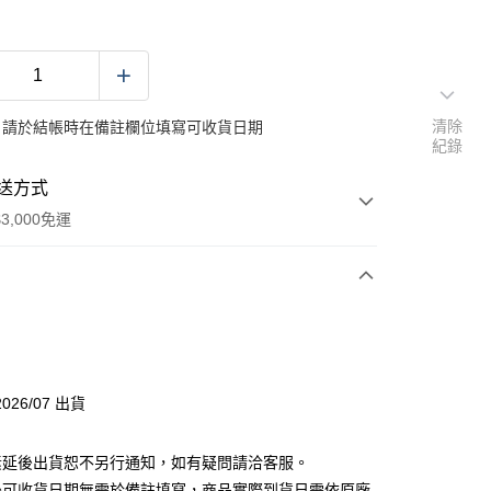
清除
：請於結帳時在備註欄位填寫可收貨日期
紀錄
送方式
3,000免運
次付款
026/07 出貨
素延後出貨恕不另行通知，如有疑問請洽客服。
後可收貨日期無需於備註填寫，商品實際到貨日需依原廠