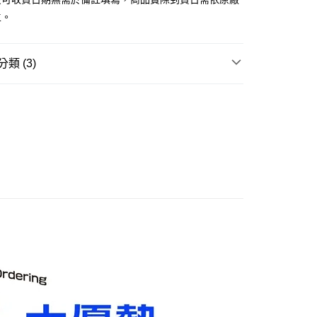
後全家取貨(舊)
主。
0，滿NT$3,000(含以上)免運費
7-11取貨(舊)
類 (3)
0，滿NT$3,000(含以上)免運費
玩▸
汽機車/模型小車▸
模型小車
舊)
賣中
🔥最新預購商品
20，滿NT$3,000(含以上)免運費
品牌▸
其他品牌
離島)(舊)
60，滿NT$3,000(含以上)免運費
自取，需自備購物袋取貨唷。