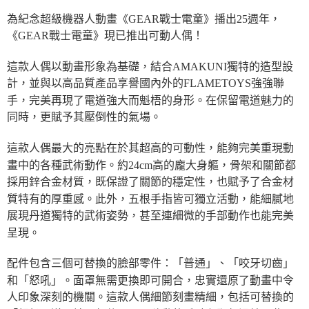
為紀念超級機器人動畫《GEAR戰士電童》播出25週年，
《GEAR戰士電童》現已推出可動人偶！
這款人偶以動畫形象為基礎，結合AMAKUNI獨特的造型設
計，並與以高品質產品享譽國內外的FLAMETOYS強強聯
手，完美再現了電道強大而魁梧的身形。在保留電道魅力的
同時，更賦予其壓倒性的氣場。
這款人偶最大的亮點在於其超高的可動性，能夠完美重現動
畫中的各種武術動作。約24cm高的龐大身軀，骨架和關節都
採用鋅合金材質，既保證了關節的穩定性，也賦予了合金材
質特有的厚重感。此外，五根手指皆可獨立活動，能細膩地
展現丹道獨特的武術姿勢，甚至連細微的手部動作也能完美
呈現。
配件包含三個可替換的臉部零件：「普通」、「咬牙切齒」
和「怒吼」。面罩無需更換即可開合，忠實還原了動畫中令
人印象深刻的機關。這款人偶細節刻畫精細，包括可替換的