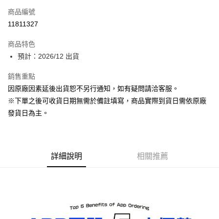
商品編號
Apple Pay
11811327
ATM付款
商品特色
預計：2026/12 出貨
運送方式
預購-宅配(舊)
銷售重點
因原廠因素延後出貨恕不另行通知，如有疑問請洽客服。
每筆NT$120，滿NT$3,000(含以上)免運費
※下單之後可收貨日期無需於備註填寫，商品實際到貨日需依原廠
預購-宅配(離島)(舊)
發貨日為主。
每筆NT$160，滿NT$3,000(含以上)免運費
東海門市自取，需自備購物袋取貨唷。
免運費
詳細說明
相關推薦