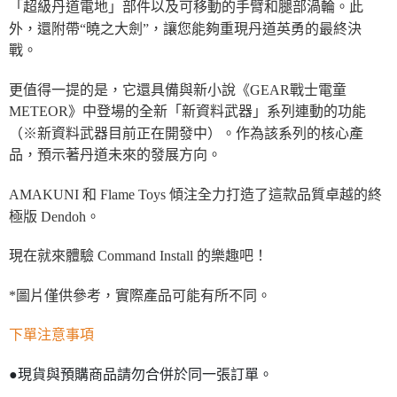
「超級丹道電地」部件以及可移動的手臂和腿部渦輪。此
外，還附帶“曉之大劍”，讓您能夠重現丹道英勇的最終決
戰。
更值得一提的是，它還具備與新小說《GEAR戰士電童
METEOR》中登場的全新「新資料武器」系列連動的功能
（※新資料武器目前正在開發中）。作為該系列的核心產
品，預示著丹道未來的發展方向。
AMAKUNI 和 Flame Toys 傾注全力打造了這款品質卓越的終
極版 Dendoh。
現在就來體驗 Command Install 的樂趣吧！
*圖片僅供參考，實際產品可能有所不同。
下單注意事項
●現貨與預購商品請勿合併於同一張訂單。