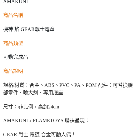
AMAKUNI
商品名稱
機神 焰 GEAR戰士電童
商品類型
可動完成品
商品說明
規格/材質：合金、ABS、PVC、PA、POM 配件：可替換臉
部零件、曉大劍、專用底座
尺寸：非比例，高約24cm
AMAKUNI x FLAMETOYS 聯袂呈現：
GEAR 戰士 電道 合金可動人偶！