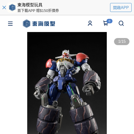
東海模型玩具
開啟APP
首下載APP 贈$150折價券
0
1
/
15