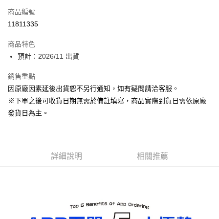
商品編號
超商取貨付款
11811335
Apple Pay
商品特色
ATM付款
預計：2026/11 出貨
銷售重點
運送方式
因原廠因素延後出貨恕不另行通知，如有疑問請洽客服。
預購-全家取貨付款(舊)
※下單之後可收貨日期無需於備註填寫，商品實際到貨日需依原廠
每筆NT$90，滿NT$3,000(含以上)免運費
發貨日為主。
預購-付款後全家取貨(舊)
每筆NT$90，滿NT$3,000(含以上)免運費
詳細說明
相關推薦
預購-7-11取貨付款(舊)
每筆NT$90，滿NT$3,000(含以上)免運費
預購-付款後7-11取貨(舊)
每筆NT$90，滿NT$3,000(含以上)免運費