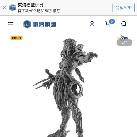
東海模型玩具
開啟APP
首下載APP 贈$150折價券
0
1
/
7