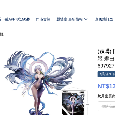
首下載APP 送150🎁
門市資訊
戰情室 最新情報
查舊站訂單
妮姬
(預購) 
姬 娜由塔
697927
宅配滿NT$
NT$13
跨月出貨商
預購商品