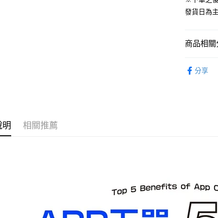
預購-宅配(
發貨日為
每筆NT$1
預購-宅配(
商品相關分
每筆NT$1
從作品找周
東海門市
分享
⏰預購開
免運費
找玩具模型
說明
相關推薦