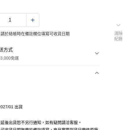
清除
：請於結帳時在備註欄位填寫可收貨日期
紀錄
送方式
3,000免運
次付款
027/01 出貨
素延後出貨恕不另行通知，如有疑問請洽客服。
後可收貨日期無需於備註填寫，商品實際到貨日需依原廠