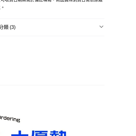
舊)
主。
20，滿NT$3,000(含以上)免運費
離島)(舊)
類 (3)
60，滿NT$3,000(含以上)免運費
邊▸
遊戲相關 周邊商品
勝利女神:妮姬
自取，需自備購物袋取貨唷。
賣中
🔥最新預購商品
品牌▸
其他品牌