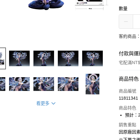
數量
客約商品
付款與運
宅配滿NT$
付款方式
商品特色
信用卡一
商品編號
11811341
Apple Pay
看更多
商品特色
ATM付款
預計：2
銷售重點
因原廠因
運送方式
※下單之