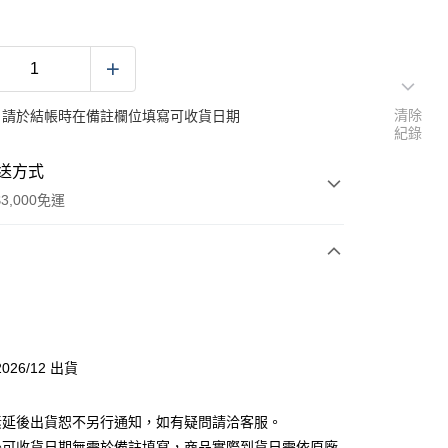
清除
：請於結帳時在備註欄位填寫可收貨日期
紀錄
送方式
3,000免運
次付款
026/12 出貨
素延後出貨恕不另行通知，如有疑問請洽客服。
後可收貨日期無需於備註填寫，商品實際到貨日需依原廠