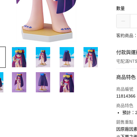
數量
客約商品
付款與運
宅配滿NT$
付款方式
商品特色
信用卡一
商品編號
11814366
Apple Pay
商品特色
ATM付款
預計：2
銷售重點
因原廠因
運送方式
※下單之