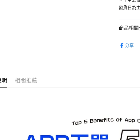
預購-宅配(
發貨日為
每筆NT$1
預購-宅配(
商品相關分
每筆NT$1
從作品找周
東海門市
分享
GOOD SM
免運費
⏰預購開
說明
相關推薦