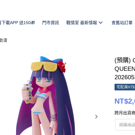
首下載APP 送150🎁
門市資訊
戰情室 最新情報
查舊站訂單
動漫
(預購) 
QUEEN
202605
宅配滿NT$
NT$2,
跨月出貨商
預購商品