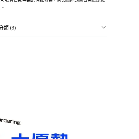
舊)
主。
20，滿NT$3,000(含以上)免運費
離島)(舊)
類 (3)
60，滿NT$3,000(含以上)免運費
邊▸
日本動漫 周邊商品
🔍更多日本動漫
自取，需自備購物袋取貨唷。
ILE 好微笑▸
POP UP PARADE
賣中
🔥最新預購商品