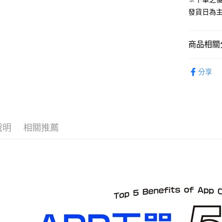
預購-宅配(
發貨日為
每筆NT$1
預購-宅配(
商品相關分
每筆NT$1
從作品找周
東海門市
分享
GOOD SM
免運費
⏰預購開
說明
相關推薦