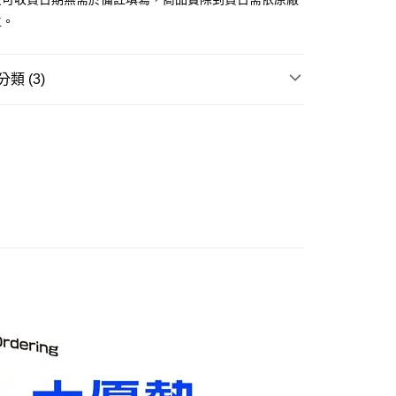
舊)
主。
20，滿NT$3,000(含以上)免運費
離島)(舊)
類 (3)
60，滿NT$3,000(含以上)免運費
邊▸
遊戲相關 周邊商品
蔚藍檔案
自取，需自備購物袋取貨唷。
ILE 好微笑▸
PVC
賣中
🔥最新預購商品