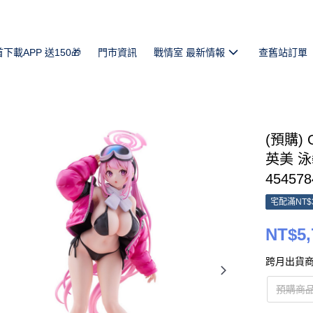
首下載APP 送150🎁
門市資訊
戰情室 最新情報
查舊站訂單
(預購) G
英美 泳裝
454578
宅配滿NT$
NT$5,
跨月出貨商
預購商品