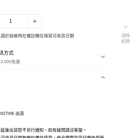
清除
：請於結帳時在備註欄位填寫可收貨日期
紀錄
送方式
3,000免運
次付款
027/06 出貨
素延後出貨恕不另行通知，如有疑問請洽客服。
後可收貨日期無需於備註填寫，商品實際到貨日需依原廠