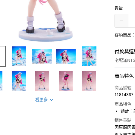
數量
客約商品
付款與運
宅配滿NT$
付款方式
商品特色
信用卡一
商品編號
11814367
Apple Pay
看更多
商品特色
ATM付款
預計：2
銷售重點
因原廠因
運送方式
※下單之