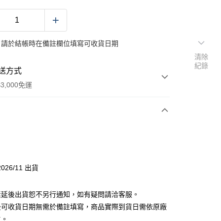
：請於結帳時在備註欄位填寫可收貨日期
清除
紀錄
送方式
3,000免運
次付款
026/11 出貨
素延後出貨恕不另行通知，如有疑問請洽客服。
後可收貨日期無需於備註填寫，商品實際到貨日需依原廠
舊)
主。