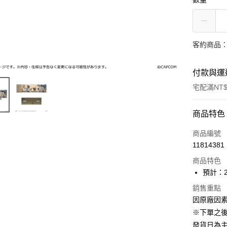
客約商品
付款與運
宅配滿NT$
付款方式
商品特色
信用卡一
商品編號
11814381
Apple Pay
商品特色
ATM付款
預計：2
銷售重點
因原廠因
運送方式
※下單之
預購-宅配(
發貨日為