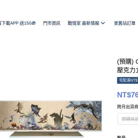
首下載APP 送150🎁
門市資訊
戰情室 最新情報
查舊站訂單
(預購)
壓克力立牌
宅配滿NT$
NT$7
跨月出貨商
預購商品
數量