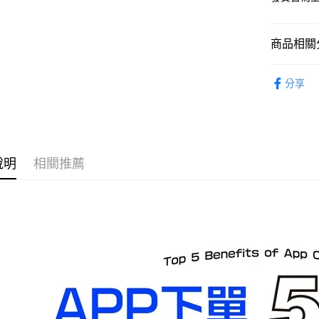
每筆NT$1
預購-宅配(
商品相關分
每筆NT$1
從作品找周
東海門市
分享
⏰預購開
免運費
找玩具模型
說明
相關推薦