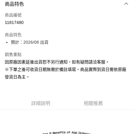
商品特色
信用卡一次付款
商品編號
Apple Pay
11817480
ATM付款
商品特色
預計：2026/08 出貨
運送方式
預購-宅配(舊)
銷售重點
因原廠因素延後出貨恕不另行通知，如有疑問請洽客服。
每筆NT$120，滿NT$3,000(含以上)免運費
※下單之後可收貨日期無需於備註填寫，商品實際到貨日需依原廠
預購-宅配(離島)(舊)
發貨日為主。
每筆NT$160，滿NT$3,000(含以上)免運費
東海門市自取，需自備購物袋取貨唷。
免運費
詳細說明
相關推薦