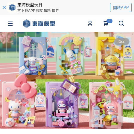
東海模型玩具
開啟APP
首下載APP 贈$150折價券
0
1
/
2