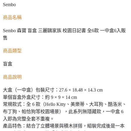
Sembo
商品名稱
Sembo 森寶 盲盒 三麗鷗家族 校園日記書 全6款 一中盒6入販
售
商品類型
盲盒
商品說明
大盒（一中盒）包裝尺寸：27.6 × 18.48 × 14.3 cm
單個盲盒外盒尺寸：約 9 × 9 × 14 cm
常規款式：全 6 款（Hello Kitty、美樂蒂、大耳狗、酷洛米、
布丁狗、帕恰狗等校園場景），此系列無隱藏款，一中盒 6
入即為完整全套不重複。
產品特色：結合了立體場景與積木拼搭，組裝完成後是一本