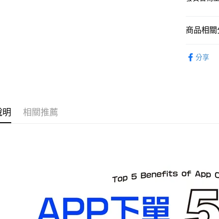
每筆NT$1
預購-宅配(
商品相關分
每筆NT$1
從作品找周
東海門市
分享
蒂)
免運費
從系列找潮
⏰預購開
說明
相關推薦