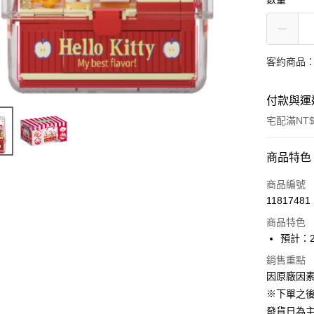
客約商品
付款與運
宅配滿NT$
付款方式
商品特色
信用卡一
商品編號
11817481
Apple Pay
商品特色
ATM付款
預計：2
銷售重點
因原廠因
運送方式
※下單之
預購-宅配(
發貨日為