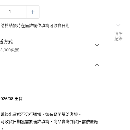
：請於結帳時在備註欄位填寫可收貨日期
清除
紀錄
送方式
3,000免運
次付款
026/08 出貨
素延後出貨恕不另行通知，如有疑問請洽客服。
後可收貨日期無需於備註填寫，商品實際到貨日需依原廠
舊)
主。