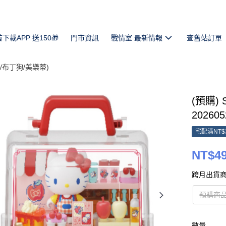
首下載APP 送150🎁
門市資訊
戰情室 最新情報
查舊站訂單
ty/布丁狗/美樂蒂)
(預購) 
202605
宅配滿NT$
NT$4
跨月出貨商
預購商品
數量