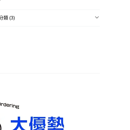
20，滿NT$3,000(含以上)免運費
離島)(舊)
類 (3)
60，滿NT$3,000(含以上)免運費
邊▸
日本動漫 周邊商品
三麗鷗(Kitty/布丁狗/美樂
自取，需自備購物袋取貨唷。
玩▸
超有趣小物▸
賣中
🔥最新預購商品