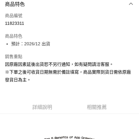
商品特色
信用卡一次付款
商品編號
超商取貨付款
11823311
Apple Pay
商品特色
ATM付款
預計：2026/12 出貨
銷售重點
運送方式
因原廠因素延後出貨恕不另行通知，如有疑問請洽客服。
預購-全家取貨付款(舊)
※下單之後可收貨日期無需於備註填寫，商品實際到貨日需依原廠
每筆NT$90，滿NT$3,000(含以上)免運費
發貨日為主。
預購-付款後全家取貨(舊)
每筆NT$90，滿NT$3,000(含以上)免運費
詳細說明
相關推薦
預購-7-11取貨付款(舊)
每筆NT$90，滿NT$3,000(含以上)免運費
預購-付款後7-11取貨(舊)
每筆NT$90，滿NT$3,000(含以上)免運費