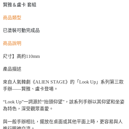
賢雅＆盧卡 套組
商品類型
已塗裝可動完成品
商品說明
尺寸】高約110mm
產品描述
來自人氣韓劇《ALIEN STAGE》的「Look Up」系列第三款
手辦——賢雅、盧卡登場。
“Look Up”一詞源於“抬頭仰望”，該系列手辦以其仰望和坐姿
為特色，深受觀眾喜愛。
與一般手辦相比，擺放在桌面或其他平面上時，更容易與人
進行眼神交流。