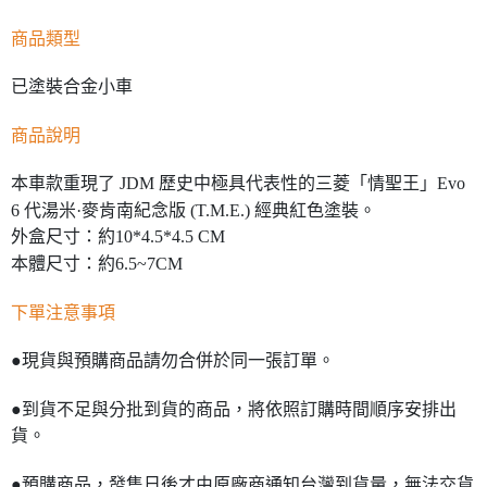
商品類型
已塗裝合金小車
商品說明
本車款重現了 JDM 歷史中極具代表性的三菱「情聖王」Evo
6 代湯米·麥肯南紀念版 (T.M.E.) 經典紅色塗裝。
外盒尺寸：約10*4.5*4.5 CM
本體尺寸：約6.5~7CM
下單注意事項
●現貨與預購商品請勿合併於同一張訂單。
●到貨不足與分批到貨的商品，將依照訂購時間順序安排出
貨。
●預購商品，發售日後才由原廠商通知台灣到貨量，無法交貨