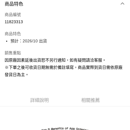
商品特色
信用卡一次付款
商品編號
超商取貨付款
11823313
Apple Pay
商品特色
ATM付款
預計：2026/10 出貨
銷售重點
運送方式
因原廠因素延後出貨恕不另行通知，如有疑問請洽客服。
預購-全家取貨付款(舊)
※下單之後可收貨日期無需於備註填寫，商品實際到貨日需依原廠
每筆NT$90，滿NT$3,000(含以上)免運費
發貨日為主。
預購-付款後全家取貨(舊)
每筆NT$90，滿NT$3,000(含以上)免運費
詳細說明
相關推薦
預購-7-11取貨付款(舊)
每筆NT$90，滿NT$3,000(含以上)免運費
預購-付款後7-11取貨(舊)
每筆NT$90，滿NT$3,000(含以上)免運費