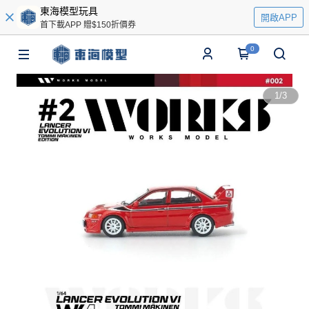
東海模型玩具
開啟APP
首下載APP 贈$150折價券
0
1
/
3