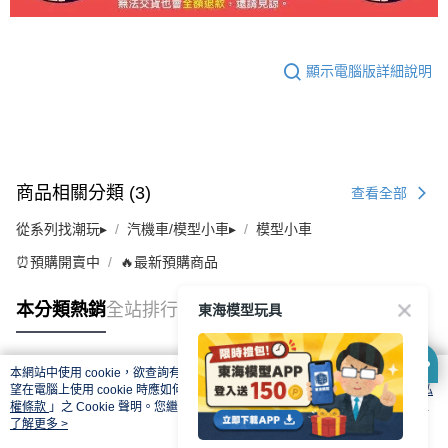
顯示電腦版詳細說明
商品相關分類 (3)
查看全部
從系列找潮玩▸
汽機車/模型小車▸
模型小車
⏰預購開賣中
🔥最新預購商品
東海模型玩具
本分類熱銷
全站排行
本網站中使用 cookie，欲查詢有關本網站使用 cookie 方式之詳情，及若您不希
熱門標籤
望在電腦上使用 cookie 時應如何變更電腦的 cookie 設定，請參閱本網站「
隱私
權條款
」之 Cookie 聲明。您繼續使用本網站即表示您同意本公司得按本網站使
用條款之 Cookie 聲明使用 cookie。
了解更多 >