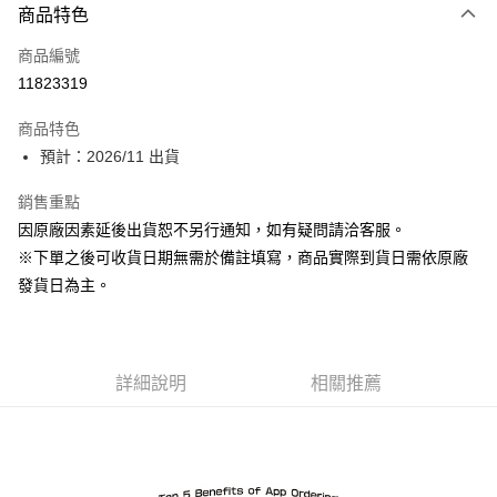
商品特色
信用卡一次付款
商品編號
超商取貨付款
11823319
Apple Pay
商品特色
ATM付款
預計：2026/11 出貨
銷售重點
運送方式
因原廠因素延後出貨恕不另行通知，如有疑問請洽客服。
預購-全家取貨付款(舊)
※下單之後可收貨日期無需於備註填寫，商品實際到貨日需依原廠
每筆NT$90，滿NT$3,000(含以上)免運費
發貨日為主。
預購-付款後全家取貨(舊)
每筆NT$90，滿NT$3,000(含以上)免運費
詳細說明
相關推薦
預購-7-11取貨付款(舊)
每筆NT$90，滿NT$3,000(含以上)免運費
預購-付款後7-11取貨(舊)
每筆NT$90，滿NT$3,000(含以上)免運費