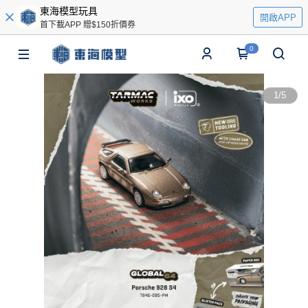
東海模型玩具
開啟APP
首下載APP 贈$150折價券
0
1
/
5