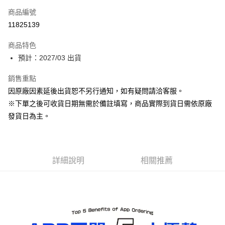
商品編號
Apple Pay
11825139
ATM付款
商品特色
預計：2027/03 出貨
運送方式
預購-付款後全家取貨(舊)
銷售重點
因原廠因素延後出貨恕不另行通知，如有疑問請洽客服。
每筆NT$90，滿NT$3,000(含以上)免運費
※下單之後可收貨日期無需於備註填寫，商品實際到貨日需依原廠
預購-付款後7-11取貨(舊)
發貨日為主。
每筆NT$90，滿NT$3,000(含以上)免運費
預購-宅配(舊)
每筆NT$120，滿NT$3,000(含以上)免運費
詳細說明
相關推薦
預購-宅配(離島)(舊)
每筆NT$160，滿NT$3,000(含以上)免運費
東海門市自取，需自備購物袋取貨唷。
免運費