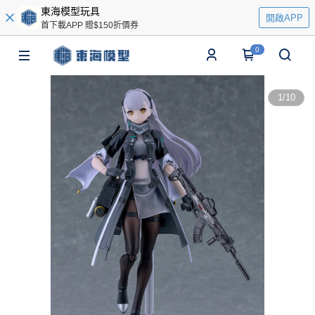
東海模型玩具
開啟APP
首下載APP 贈$150折價券
0
1
/
10