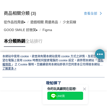
商品相關分類 (3)
查看全部
從作品找周邊▸
遊戲相關 周邊商品
少女前線
GOOD SMILE 好微笑▸
Figma
本分類熱銷
全站排行
本網站中使用 cookie，欲查詢有關本網站使用 cookie 方式之詳情，及若您不希
熱門標籤
望在電腦上使用 cookie 時應如何變更電腦的 cookie 設定，請參閱本網站「
隱私
權條款
」之 Cookie 聲明。您繼續使用本網站即表示您同意本公司得按本網站使
用條款之 Cookie 聲明使用 cookie。
了解更多 >
我知道了
你的玩具顧問在這裡!
LINE我