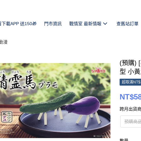
首下載APP 送150🎁
門市資訊
戰情室 最新情報
查舊站訂單
動漫
(預購) 
型 小黃瓜
超取滿NT$
NT$5
跨月出貨商
預購商品
數量