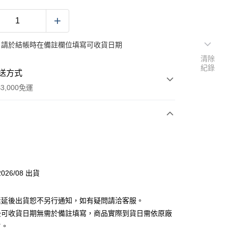
：請於結帳時在備註欄位填寫可收貨日期
清除
紀錄
送方式
3,000免運
次付款
付款
026/08 出貨
素延後出貨恕不另行通知，如有疑問請洽客服。
後可收貨日期無需於備註填寫，商品實際到貨日需依原廠
主。