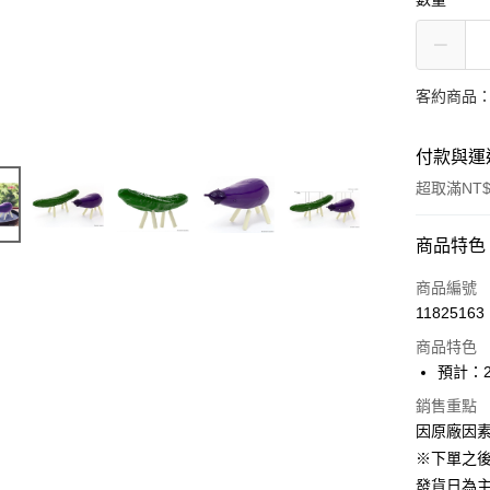
客約商品
付款與運
超取滿NT$
付款方式
商品特色
信用卡一
商品編號
11825163
超商取貨
商品特色
Apple Pay
預計：2
ATM付款
銷售重點
因原廠因
※下單之
運送方式
發貨日為