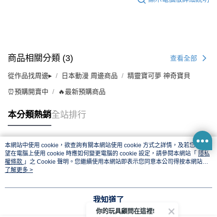
商品相關分類 (3)
查看全部
從作品找周邊▸
日本動漫 周邊商品
精靈寶可夢 神奇寶貝
⏰預購開賣中
🔥最新預購商品
本分類熱銷
全站排行
本網站中使用 cookie，欲查詢有關本網站使用 cookie 方式之詳情，及若您不希
熱門標籤
望在電腦上使用 cookie 時應如何變更電腦的 cookie 設定，請參閱本網站「
隱私
權條款
」之 Cookie 聲明。您繼續使用本網站即表示您同意本公司得按本網站使
用條款之 Cookie 聲明使用 cookie。
了解更多 >
我知道了
你的玩具顧問在這裡!