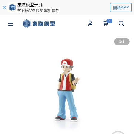
東海模型玩具
開啟APP
首下載APP 贈$150折價券
0
1
/
1