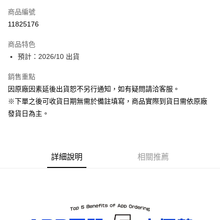
商品編號
超商取貨付款
11825176
Apple Pay
商品特色
ATM付款
預計：2026/10 出貨
銷售重點
運送方式
因原廠因素延後出貨恕不另行通知，如有疑問請洽客服。
預購-全家取貨付款(舊)
※下單之後可收貨日期無需於備註填寫，商品實際到貨日需依原廠
每筆NT$90，滿NT$3,000(含以上)免運費
發貨日為主。
預購-付款後全家取貨(舊)
每筆NT$90，滿NT$3,000(含以上)免運費
詳細說明
相關推薦
預購-7-11取貨付款(舊)
每筆NT$90，滿NT$3,000(含以上)免運費
預購-付款後7-11取貨(舊)
每筆NT$90，滿NT$3,000(含以上)免運費