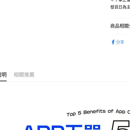
預購-宅配(
發貨日為
每筆NT$1
預購-宅配(
商品相關分
每筆NT$1
從作品找周
東海門市
分享
GOOD SM
免運費
⏰預購開
說明
相關推薦