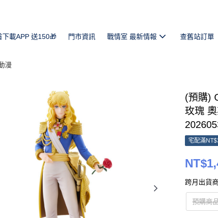
首下載APP 送150🎁
門市資訊
戰情室 最新情報
查舊站訂單
動漫
(預購) 
玫瑰 奧
202605
宅配滿NT$
NT$1,
跨月出貨商
預購商品