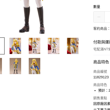
數量
客約商品
付款與運
宅配滿NT$
付款方式
商品特色
信用卡一
商品編號
11829123
Apple Pay
商品特色
ATM付款
預計：2
銷售重點
因原廠因
運送方式
※下單之