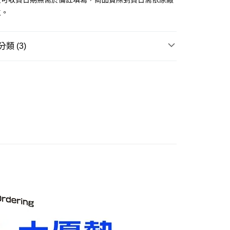
舊)
主。
20，滿NT$3,000(含以上)免運費
離島)(舊)
類 (3)
60，滿NT$3,000(含以上)免運費
邊▸
日本動漫 周邊商品
🔍更多日本動漫
自取，需自備購物袋取貨唷。
ILE 好微笑▸
POP UP PARADE
賣中
🔥最新預購商品