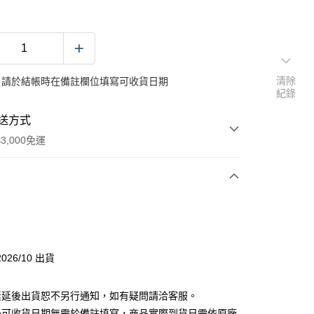
清除
：請於結帳時在備註欄位填寫可收貨日期
紀錄
送方式
3,000免運
次付款
026/10 出貨
素延後出貨恕不另行通知，如有疑問請洽客服。
後可收貨日期無需於備註填寫，商品實際到貨日需依原廠