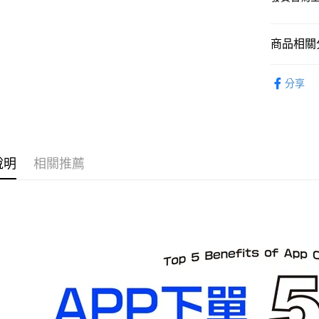
每筆NT$1
預購-宅配(
商品相關分
每筆NT$1
從作品找周
東海門市
分享
⏰預購開
免運費
找玩具模型
說明
相關推薦