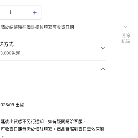
：請於結帳時在備註欄位填寫可收貨日期
清除
紀錄
送方式
3,000免運
次付款
026/09 出貨
素延後出貨恕不另行通知，如有疑問請洽客服。
後可收貨日期無需於備註填寫，商品實際到貨日需依原廠
舊)
主。