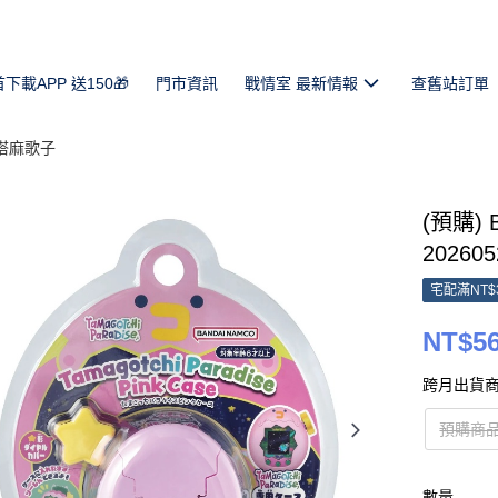
首下載APP 送150🎁
門市資訊
戰情室 最新情報
查舊站訂單
 塔麻歌子
(預購)
202605
宅配滿NT$
NT$5
跨月出貨商
預購商品
數量