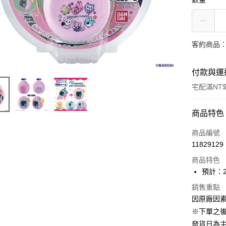
客約商品
付款與運
宅配滿NT$
付款方式
商品特色
信用卡一
商品編號
11829129
Apple Pay
商品特色
ATM付款
預計：2
銷售重點
因原廠因
運送方式
※下單之
預購-宅配(
發貨日為