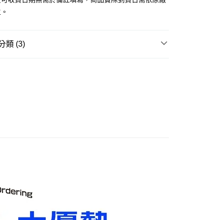
舊)
主。
20，滿NT$3,000(含以上)免運費
離島)(舊)
類 (3)
60，滿NT$3,000(含以上)免運費
邊▸
特攝類作品 周邊商品
哥吉拉 / 東寶怪獸宇宙
自取，需自備購物袋取貨唷。
賣中
🔥最新預購商品
品牌▸
萬代 BANDAI