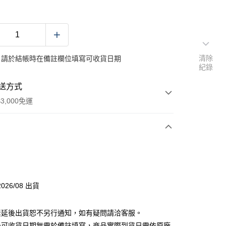
清除
：請於結帳時在備註欄位填寫可收貨日期
紀錄
送方式
3,000免運
次付款
026/08 出貨
素延後出貨恕不另行通知，如有疑問請洽客服。
後可收貨日期無需於備註填寫，商品實際到貨日需依原廠