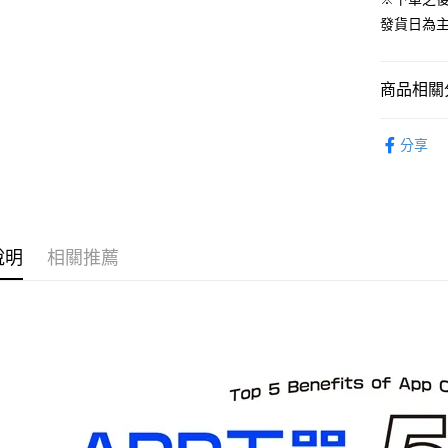
預購-宅配(
發貨日為
每筆NT$1
預購-宅配(
商品相關分
每筆NT$1
從作品找周
東海門市
分享
⏰預購開
免運費
找玩具模型
說明
相關推薦