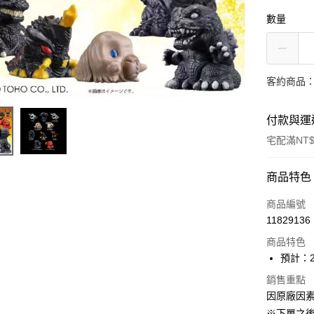
數量
客約商品
付款與運
宅配滿NT$
付款方式
商品特色
信用卡一
商品編號
11829136
Apple Pay
商品特色
ATM付款
預計：2
銷售重點
因原廠因
運送方式
※下單之