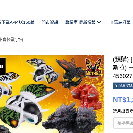
首下載APP 送150🎁
門市資訊
戰情室 最新情報
查舊站訂單
 東寶怪獸宇宙
(預購)
斯拉) 一
456027
宅配滿NT$
NT$1,
跨月出貨商
預購商品