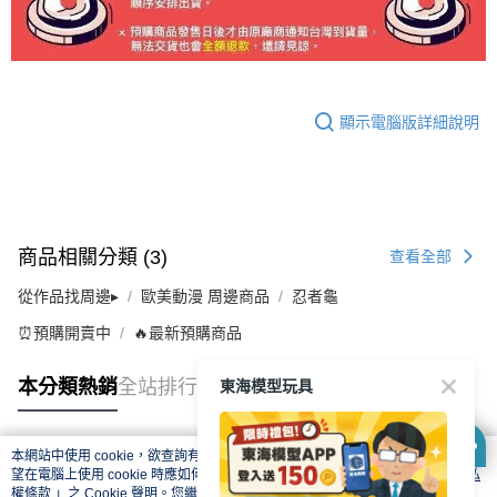
顯示電腦版詳細說明
商品相關分類 (3)
查看全部
從作品找周邊▸
歐美動漫 周邊商品
忍者龜
⏰預購開賣中
🔥最新預購商品
東海模型玩具
本分類熱銷
全站排行
本網站中使用 cookie，欲查詢有關本網站使用 cookie 方式之詳情，及若您不希
熱門標籤
望在電腦上使用 cookie 時應如何變更電腦的 cookie 設定，請參閱本網站「
隱私
權條款
」之 Cookie 聲明。您繼續使用本網站即表示您同意本公司得按本網站使