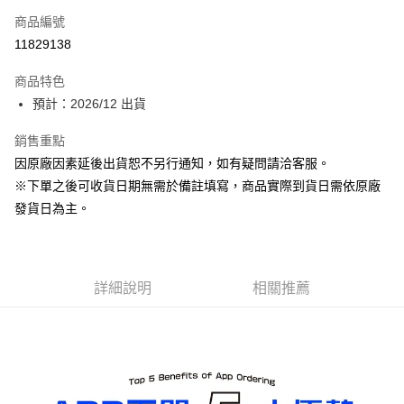
商品編號
Apple Pay
11829138
ATM付款
商品特色
預計：2026/12 出貨
運送方式
預購-宅配(舊)
銷售重點
因原廠因素延後出貨恕不另行通知，如有疑問請洽客服。
每筆NT$120，滿NT$3,000(含以上)免運費
※下單之後可收貨日期無需於備註填寫，商品實際到貨日需依原廠
預購-宅配(離島)(舊)
發貨日為主。
每筆NT$160，滿NT$3,000(含以上)免運費
東海門市自取，需自備購物袋取貨唷。
免運費
詳細說明
相關推薦