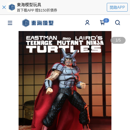
東海模型玩具
開啟APP
首下載APP 贈$150折價券
0
1
/
5