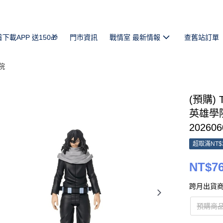
首下載APP 送150🎁
門市資訊
戰情室 最新情報
查舊站訂單
院
(預購) 
英雄學院
202606
超取滿NT$
NT$7
跨月出貨商
預購商品