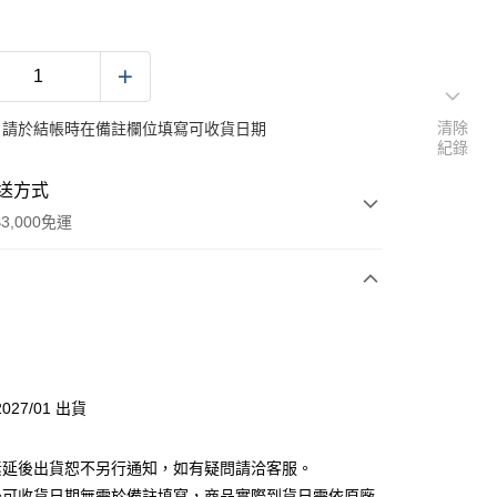
清除
：請於結帳時在備註欄位填寫可收貨日期
紀錄
送方式
3,000免運
次付款
付款
027/01 出貨
素延後出貨恕不另行通知，如有疑問請洽客服。
後可收貨日期無需於備註填寫，商品實際到貨日需依原廠