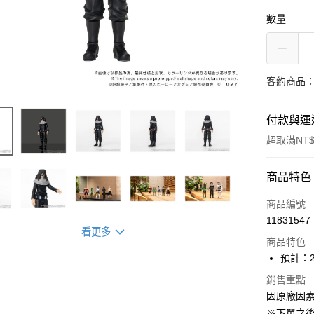
數量
客約商品
付款與運
超取滿NT$
付款方式
商品特色
信用卡一
商品編號
11831547
超商取貨
看更多
商品特色
Apple Pay
預計：2
ATM付款
銷售重點
因原廠因
※下單之