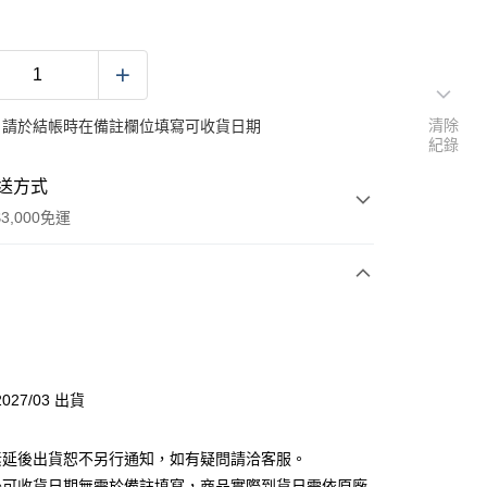
清除
：請於結帳時在備註欄位填寫可收貨日期
紀錄
送方式
3,000免運
次付款
027/03 出貨
素延後出貨恕不另行通知，如有疑問請洽客服。
後可收貨日期無需於備註填寫，商品實際到貨日需依原廠