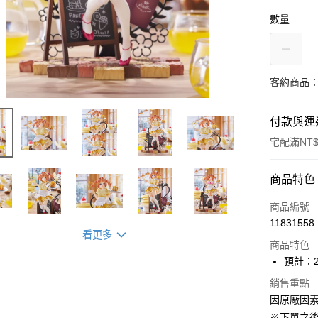
數量
客約商品
付款與運
宅配滿NT$
付款方式
商品特色
信用卡一
商品編號
11831558
Apple Pay
看更多
商品特色
ATM付款
預計：2
銷售重點
因原廠因
運送方式
※下單之