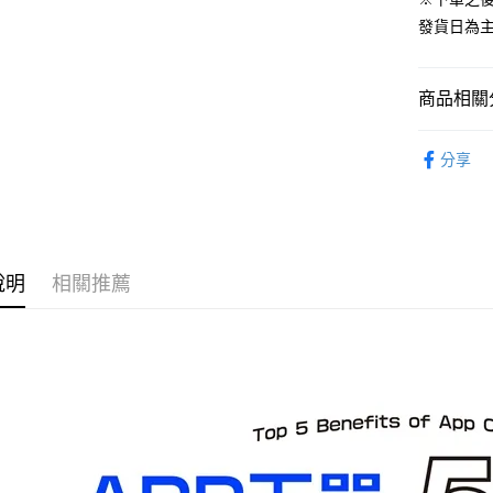
預購-宅配(
發貨日為
每筆NT$1
預購-宅配(
商品相關分
每筆NT$1
從系列找潮
東海門市
分享
⏰預購開
免運費
找玩具模型
說明
相關推薦