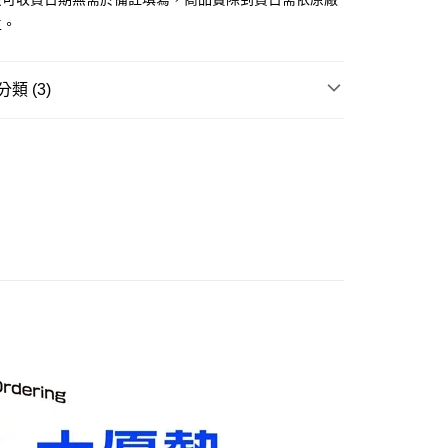
舊)
主。
20，滿NT$3,000(含以上)免運費
離島)(舊)
類 (3)
60，滿NT$3,000(含以上)免運費
玩▸
原創美少女/🔞美少女▸
18禁商品 原創美少女
自取，需自備購物袋取貨唷。
賣中
🔥最新預購商品
品牌▸
日系其他品牌