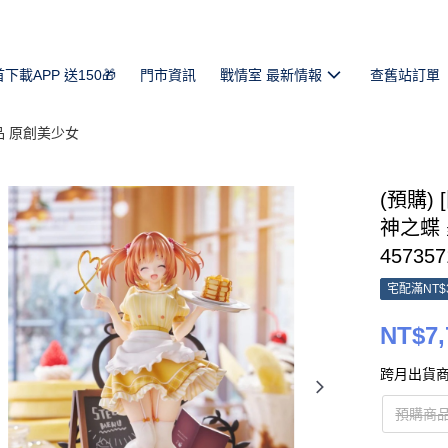
首下載APP 送150🎁
門市資訊
戰情室 最新情報
查舊站訂單
品 原創美少女
(預購) 
神之蝶 墨
457357
宅配滿NT$
NT$7,
跨月出貨商
預購商品