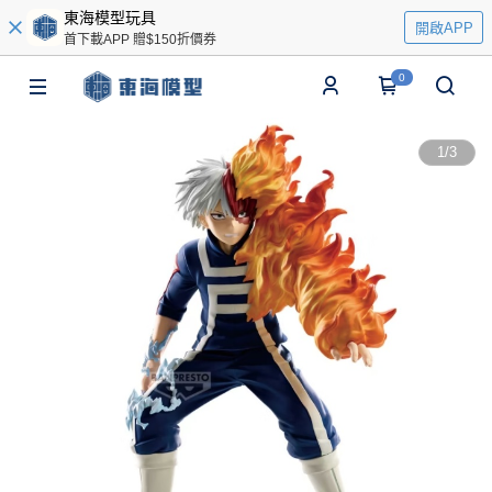
東海模型玩具
開啟APP
首下載APP 贈$150折價券
0
1
/
3