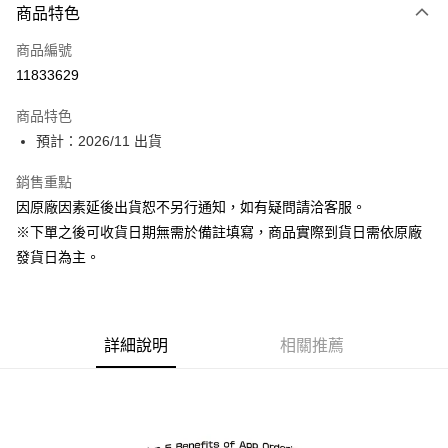
商品特色
信用卡一次付款
商品編號
超商取貨付款
11833629
Apple Pay
商品特色
ATM付款
預計：2026/11 出貨
銷售重點
運送方式
因原廠因素延後出貨恕不另行通知，如有疑問請洽客服。
預購-全家取貨付款(舊)
※下單之後可收貨日期無需於備註填寫，商品實際到貨日需依原廠
每筆NT$90，滿NT$3,000(含以上)免運費
發貨日為主。
預購-付款後全家取貨(舊)
每筆NT$90，滿NT$3,000(含以上)免運費
詳細說明
相關推薦
預購-7-11取貨付款(舊)
每筆NT$90，滿NT$3,000(含以上)免運費
預購-付款後7-11取貨(舊)
每筆NT$90，滿NT$3,000(含以上)免運費