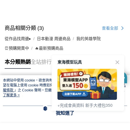
商品相關分類 (3)
查看全部
從作品找周邊▸
日本動漫 周邊商品
我的英雄學院
⏰預購開賣中
🔥最新預購商品
東海模型玩具
本分類熱銷
全站排行
本網站中使用 cookie，欲查詢有關本網站使用 cookie 方式之詳情，及若您不希
熱門標籤
望在電腦上使用 cookie 時應如何變更電腦的 cookie 設定，請參閱本網站「
隱私
權條款
」之 Cookie 聲明。您繼續使用本網站即表示您同意本公司得按本網站使
用條款之 Cookie 聲明使用 cookie。
了解更多 >
+完成會員資料 新手大禮包350
我知道了