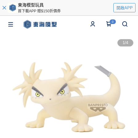
東海模型玩具
開啟APP
首下載APP 贈$150折價券
0
1
/
4