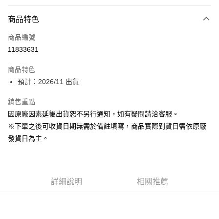
付款方式
商品特色
信用卡一次付款
商品編號
超商取貨付款
11833631
Apple Pay
商品特色
ATM付款
預計：2026/11 出貨
銷售重點
運送方式
因原廠因素延後出貨恕不另行通知，如有疑問請洽客服。
預購-全家取貨付款(舊)
※下單之後可收貨日期無需於備註填寫，商品實際到貨日需依原廠
每筆NT$90，滿NT$3,000(含以上)免運費
發貨日為主。
預購-付款後全家取貨(舊)
每筆NT$90，滿NT$3,000(含以上)免運費
詳細說明
相關推薦
預購-7-11取貨付款(舊)
每筆NT$90，滿NT$3,000(含以上)免運費
預購-付款後7-11取貨(舊)