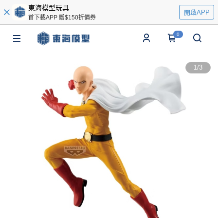
東海模型玩具
開啟APP
首下載APP 贈$150折價券
0
1
/
3