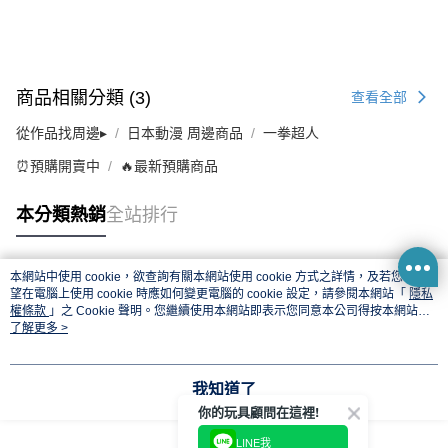
商品相關分類 (3)
查看全部
從作品找周邊▸
日本動漫 周邊商品
一拳超人
⏰預購開賣中
🔥最新預購商品
本分類熱銷
全站排行
本網站中使用 cookie，欲查詢有關本網站使用 cookie 方式之詳情，及若您不希
熱門標籤
望在電腦上使用 cookie 時應如何變更電腦的 cookie 設定，請參閱本網站「
隱私
權條款
」之 Cookie 聲明。您繼續使用本網站即表示您同意本公司得按本網站使
用條款之 Cookie 聲明使用 cookie。
了解更多 >
我知道了
你的玩具顧問在這裡!
LINE我