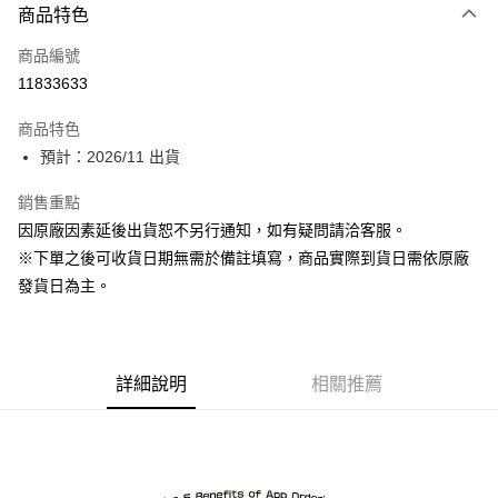
商品特色
信用卡一次付款
商品編號
超商取貨付款
11833633
Apple Pay
商品特色
ATM付款
預計：2026/11 出貨
銷售重點
運送方式
因原廠因素延後出貨恕不另行通知，如有疑問請洽客服。
預購-全家取貨付款(舊)
※下單之後可收貨日期無需於備註填寫，商品實際到貨日需依原廠
每筆NT$90，滿NT$3,000(含以上)免運費
發貨日為主。
預購-付款後全家取貨(舊)
每筆NT$90，滿NT$3,000(含以上)免運費
詳細說明
相關推薦
預購-7-11取貨付款(舊)
每筆NT$90，滿NT$3,000(含以上)免運費
預購-付款後7-11取貨(舊)
每筆NT$90，滿NT$3,000(含以上)免運費