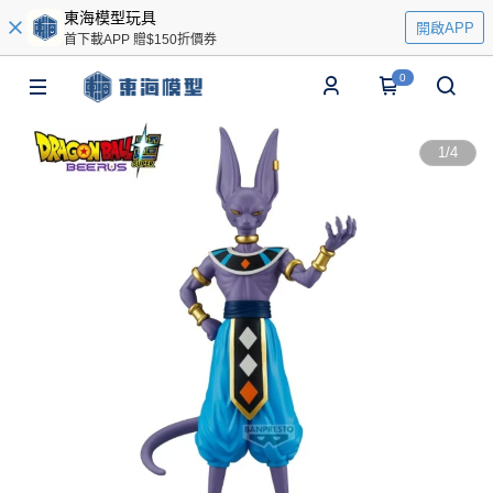
東海模型玩具
開啟APP
首下載APP 贈$150折價券
0
1
/
4