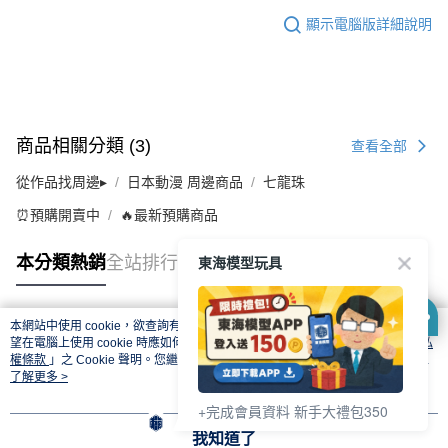
顯示電腦版詳細說明
商品相關分類 (3)
查看全部
從作品找周邊▸
日本動漫 周邊商品
七龍珠
⏰預購開賣中
🔥最新預購商品
東海模型玩具
本分類熱銷
全站排行
本網站中使用 cookie，欲查詢有關本網站使用 cookie 方式之詳情，及若您不希
熱門標籤
望在電腦上使用 cookie 時應如何變更電腦的 cookie 設定，請參閱本網站「
隱私
權條款
」之 Cookie 聲明。您繼續使用本網站即表示您同意本公司得按本網站使
用條款之 Cookie 聲明使用 cookie。
了解更多 >
+完成會員資料 新手大禮包350
我知道了