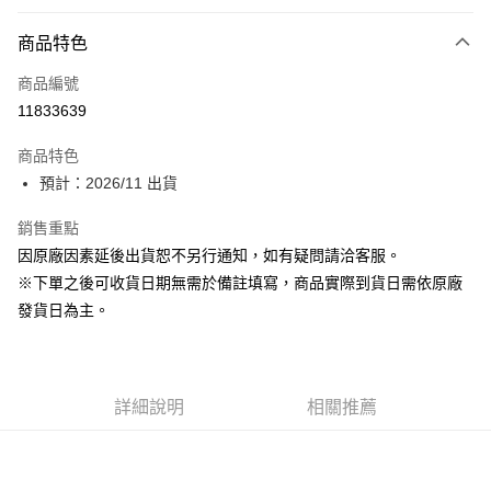
付款方式
商品特色
信用卡一次付款
商品編號
超商取貨付款
11833639
Apple Pay
商品特色
ATM付款
預計：2026/11 出貨
銷售重點
運送方式
因原廠因素延後出貨恕不另行通知，如有疑問請洽客服。
預購-全家取貨付款(舊)
※下單之後可收貨日期無需於備註填寫，商品實際到貨日需依原廠
每筆NT$90，滿NT$3,000(含以上)免運費
發貨日為主。
預購-付款後全家取貨(舊)
每筆NT$90，滿NT$3,000(含以上)免運費
詳細說明
相關推薦
預購-7-11取貨付款(舊)
每筆NT$90，滿NT$3,000(含以上)免運費
預購-付款後7-11取貨(舊)