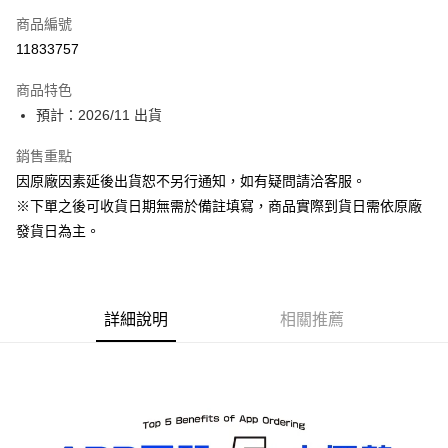
商品編號
Apple Pay
11833757
ATM付款
商品特色
預計：2026/11 出貨
運送方式
預購-宅配(舊)
銷售重點
因原廠因素延後出貨恕不另行通知，如有疑問請洽客服。
每筆NT$120，滿NT$3,000(含以上)免運費
※下單之後可收貨日期無需於備註填寫，商品實際到貨日需依原廠
預購-宅配(離島)(舊)
發貨日為主。
每筆NT$160，滿NT$3,000(含以上)免運費
東海門市自取，需自備購物袋取貨唷。
免運費
詳細說明
相關推薦