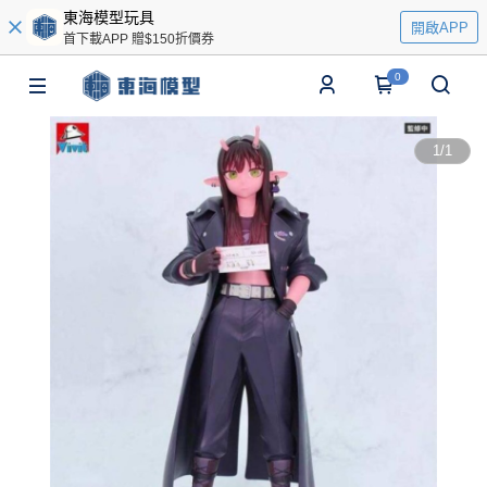
東海模型玩具
開啟APP
首下載APP 贈$150折價券
0
1
/
1