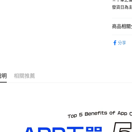
預購-宅配(
發貨日為
每筆NT$1
預購-宅配(
商品相關分
每筆NT$1
從作品找周
東海門市
分享
⏰預購開
免運費
說明
相關推薦