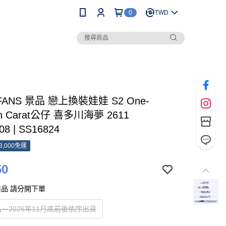
0
TWD
FANS 景品 戀上換裝娃娃 S2 One-
th Carat公仔 喜多川海夢 2611
08 | SS16824
3,000免運
50
品 請分開下單
－2026年11月底前後依序出貨