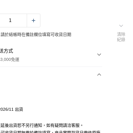
清除
：請於結帳時在備註欄位填寫可收貨日期
紀錄
送方式
3,000免運
次付款
026/11 出貨
素延後出貨恕不另行通知，如有疑問請洽客服。
後可收貨日期無需於備註填寫，商品實際到貨日需依原廠