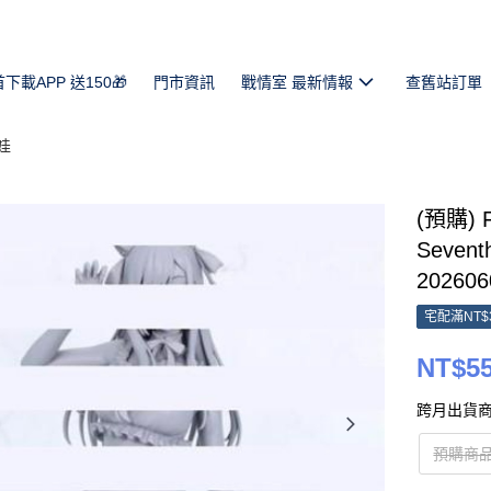
首下載APP 送150🎁
門市資訊
戰情室 最新情報
查舊站訂單
娃
(預購) 
Seven
202606
宅配滿NT$
NT$5
跨月出貨商
預購商品