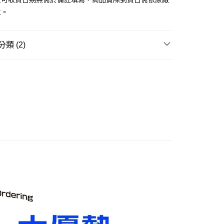
舊)
主。
20，滿NT$3,000(含以上)免運費
離島)(舊)
類 (2)
60，滿NT$3,000(含以上)免運費
邊▸
日本動漫 周邊商品
戀上換裝娃娃
自取，需自備購物袋取貨唷。
賣中
🔥最新預購商品