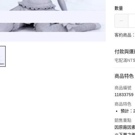
數量
客約商品
付款與運
宅配滿NT$
付款方式
商品特色
信用卡一
商品編號
11833759
Apple Pay
商品特色
ATM付款
預計：2
銷售重點
因原廠因
運送方式
※下單之