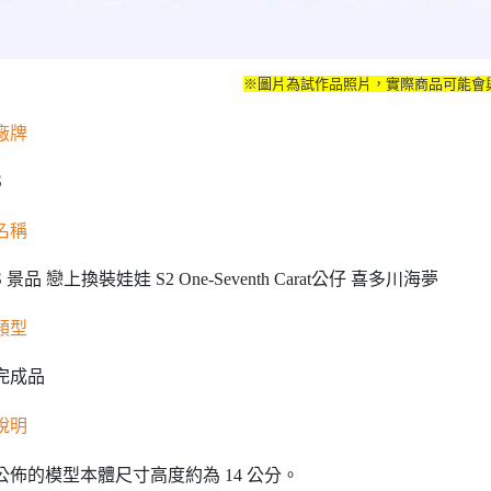
※圖片為試作品照片，實際商品可能會
廠牌
S
名稱
S 景品 戀上換裝娃娃 S2 One-Seventh Carat公仔 喜多川海夢
類型
C完成品
說明
公佈的模型本體尺寸高度約為 14 公分。