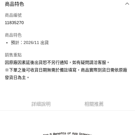
商品特色
信用卡一次付款
商品編號
超商取貨付款
11835270
Apple Pay
商品特色
ATM付款
預計：2026/11 出貨
銷售重點
運送方式
因原廠因素延後出貨恕不另行通知，如有疑問請洽客服。
預購-全家取貨付款(舊)
※下單之後可收貨日期無需於備註填寫，商品實際到貨日需依原廠
每筆NT$90，滿NT$3,000(含以上)免運費
發貨日為主。
預購-付款後全家取貨(舊)
每筆NT$90，滿NT$3,000(含以上)免運費
詳細說明
相關推薦
預購-7-11取貨付款(舊)
每筆NT$90，滿NT$3,000(含以上)免運費
預購-付款後7-11取貨(舊)
每筆NT$90，滿NT$3,000(含以上)免運費