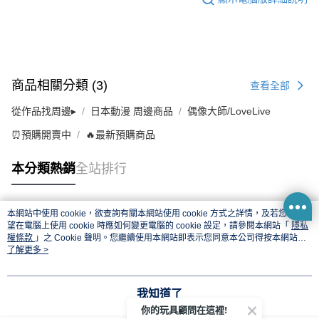
商品相關分類 (3)
查看全部
從作品找周邊▸
日本動漫 周邊商品
偶像大師/LoveLive
⏰預購開賣中
🔥最新預購商品
本分類熱銷
全站排行
本網站中使用 cookie，欲查詢有關本網站使用 cookie 方式之詳情，及若您不希
熱門標籤
望在電腦上使用 cookie 時應如何變更電腦的 cookie 設定，請參閱本網站「
隱私
權條款
」之 Cookie 聲明。您繼續使用本網站即表示您同意本公司得按本網站使
用條款之 Cookie 聲明使用 cookie。
了解更多 >
我知道了
你的玩具顧問在這裡!