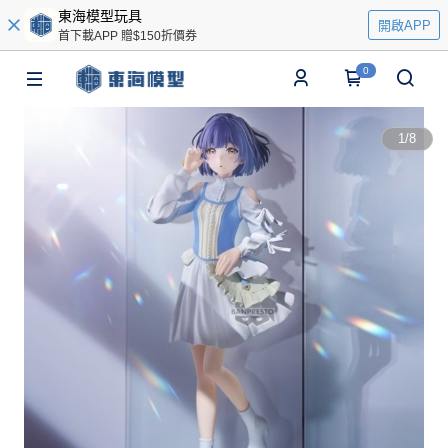
東海模型玩具
開啟APP
首下載APP 贈$150折價券
0
1
/
8